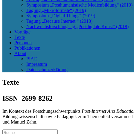
Symposium „Posthumanistische Medienbildung“ (2019)
Tagung „Mikroformate“ (2019)
Symposium „Digital Things“ (2019)
Tagung „Because Internet.“ (2018)
Nachwuchsforschungstag „Postdigitale Kunst“ (2018)
Vorträge
Texte
Personen
Publikationen
About
PIAE
Impressum
Datenschutzerklärung
Texte
ISSN 2699-8262
Im Kontext des Forschungsschwerpunkts
Post-Internet Arts Educatio
Bildungswissenschaft sowie Pädagogik zum Themenfeld versammelt un
und Manuel Zahn.