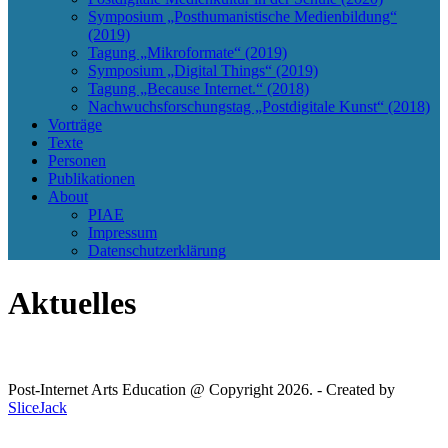
Symposium „Posthumanistische Medienbildung“
(2019)
Tagung „Mikroformate“ (2019)
Symposium „Digital Things“ (2019)
Tagung „Because Internet.“ (2018)
Nachwuchsforschungstag „Postdigitale Kunst“ (2018)
Vorträge
Texte
Personen
Publikationen
About
PIAE
Impressum
Datenschutzerklärung
Aktuelles
Post-Internet Arts Education @ Copyright 2026. - Created by
SliceJack