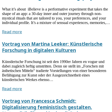
Ahlborn:
Ästhetik
What it’s about iBelieve is a performative experiment that takes the
–
shape of an app: a 30-day inner and outer journey through non-
Subjekt
mystical rituals that are tailored to you, your preferences, and your
individual profile. It’s a mixture of sensual experiences, memories,…
–
Bildung.
iBelieve
Read more
Die
–
(Un-)Berechenbarkeit
Ein
Vortrag von Martina Leeker: Künstlerische
der
digitales
Forschung in digitalen Kulturen
Künste
Forschungsprojekt
Künstlerische Forschung ist seit den 1990er Jahren en vogue und
dabei zugleich heftig umstritten. Denn sie stellt im „Forschen mit
ästhetischen Mitteln“ tradierte Vorstellungen von einer besonderen
Befähigung zur Kunst oder der Ausgezeichnetheit eines
künstlerischen Werkes ebenso…
Vortrag
Read more
von
Martina
Vortrag von Francesca Schmidt:
Leeker:
Digitalisierung feministisch gestalten.
Künstlerische