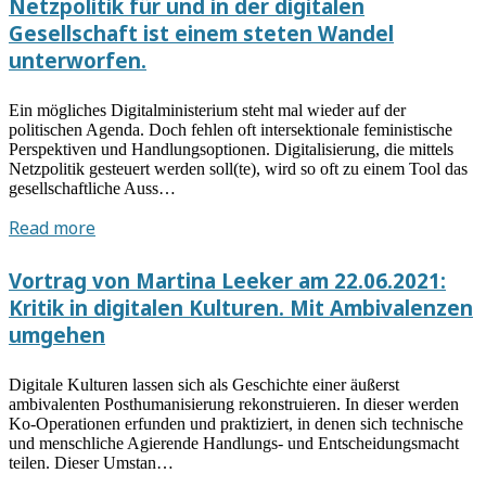
Netzpolitik für und in der digitalen
Forschung
Gesellschaft ist einem steten Wandel
in
unterworfen.
digitalen
Kulturen
Ein mögliches Digitalministerium steht mal wieder auf der
politischen Agenda. Doch fehlen oft intersektionale feministische
Perspektiven und Handlungsoptionen. Digitalisierung, die mittels
Netzpolitik gesteuert werden soll(te), wird so oft zu einem Tool das
gesellschaftliche Auss…
Vortrag
Read more
von
Francesca
Vortrag von Martina Leeker am 22.06.2021:
Schmidt:
Kritik in digitalen Kulturen. Mit Ambivalenzen
Digitalisierung
umgehen
feministisch
gestalten.
Digitale Kulturen lassen sich als Geschichte einer äußerst
Netzpolitik
ambivalenten Posthumanisierung rekonstruieren. In dieser werden
für
Ko-Operationen erfunden und praktiziert, in denen sich technische
und
und menschliche Agierende Handlungs- und Entscheidungsmacht
teilen. Dieser Umstan…
in