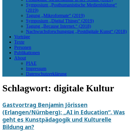
Symposium „Posthumanistische Medienbildung“
(2019)
Tagung „Mikroformate“ (2019)
Symposium „Digital Things“ (2019)
Tagung „Because Internet.“ (2018)
Nachwuchsforschungstag „Postdigitale Kunst“ (2018)
Vorträge
Texte
Personen
Publikationen
About
PIAE
Impressum
Datenschutzerklärung
Schlagwort:
digitale Kultur
Gastvortrag Benjamin Jörissen
(Erlangen/Nürnberg): „AI in Education“. Was
geht es Kunstpädagogik und Kulturelle
Bildung an?