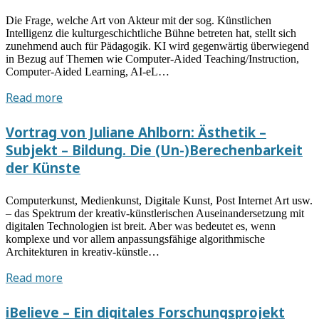
Die Frage, welche Art von Akteur mit der sog. Künstlichen
Intelligenz die kulturgeschichtliche Bühne betreten hat, stellt sich
zunehmend auch für Pädagogik. KI wird gegenwärtig überwiegend
in Bezug auf Themen wie Computer-Aided Teaching/Instruction,
Computer-Aided Learning, AI-eL…
Gastvortrag
Read more
Benjamin
Jörissen
Vortrag von Juliane Ahlborn: Ästhetik –
(Erlangen/Nürnberg):
Subjekt – Bildung. Die (Un-)Berechenbarkeit
„AI
der Künste
in
Education“.
Computerkunst, Medienkunst, Digitale Kunst, Post Internet Art usw.
Was
– das Spektrum der kreativ-künstlerischen Auseinandersetzung mit
geht
digitalen Technologien ist breit. Aber was bedeutet es, wenn
es
komplexe und vor allem anpassungsfähige algorithmische
Architekturen in kreativ-künstle…
Kunstpädagogik
und
Vortrag
Read more
Kulturelle
von
Bildung
Juliane
iBelieve – Ein digitales Forschungsprojekt
an?