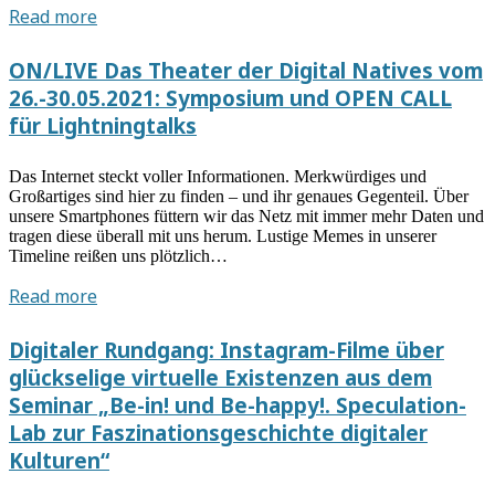
der
Vortrag
Read more
digitalen
von
Gesellschaft
Martina
ON/LIVE Das Theater der Digital Natives vom
ist
Leeker
26.-30.05.2021: Symposium und OPEN CALL
einem
am
für Lightningtalks
steten
22.06.2021:
Wandel
Kritik
unterworfen.
Das Internet steckt voller Informationen. Merkwürdiges und
in
Großartiges sind hier zu finden – und ihr genaues Gegenteil. Über
digitalen
unsere Smartphones füttern wir das Netz mit immer mehr Daten und
Kulturen.
tragen diese überall mit uns herum. Lustige Memes in unserer
Timeline reißen uns plötzlich…
Mit
Ambivalenzen
ON/LIVE
Read more
umgehen
Das
Theater
Digitaler Rundgang: Instagram-Filme über
der
glückselige virtuelle Existenzen aus dem
Digital
Seminar „Be-in! und Be-happy!. Speculation-
Natives
Lab zur Faszinationsgeschichte digitaler
vom
Kulturen“
26.-30.05.2021:
Symposium