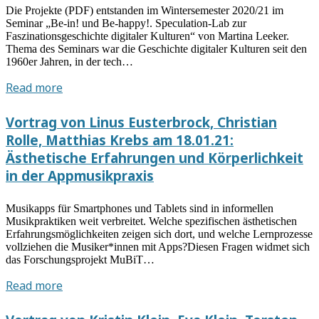
Die Projekte (PDF) entstanden im Wintersemester 2020/21 im
und
Seminar „Be-in! und Be-happy!. Speculation-Lab zur
OPEN
Faszinationsgeschichte digitaler Kulturen“ von Martina Leeker.
CALL
Thema des Seminars war die Geschichte digitaler Kulturen seit den
für
1960er Jahren, in der tech…
Lightningtalks
Digitaler
Read more
Rundgang:
Instagram-
Vortrag von Linus Eusterbrock, Christian
Filme
Rolle, Matthias Krebs am 18.01.21:
über
Ästhetische Erfahrungen und Körperlichkeit
glückselige
in der Appmusikpraxis
virtuelle
Existenzen
Musikapps für Smartphones und Tablets sind in informellen
aus
Musikpraktiken weit verbreitet. Welche spezifischen ästhetischen
dem
Erfahrungsmöglichkeiten zeigen sich dort, und welche Lernprozesse
Seminar
vollziehen die Musiker*innen mit Apps?Diesen Fragen widmet sich
„Be-
das Forschungsprojekt MuBiT…
in!
Vortrag
Read more
und
von
Be-
Linus