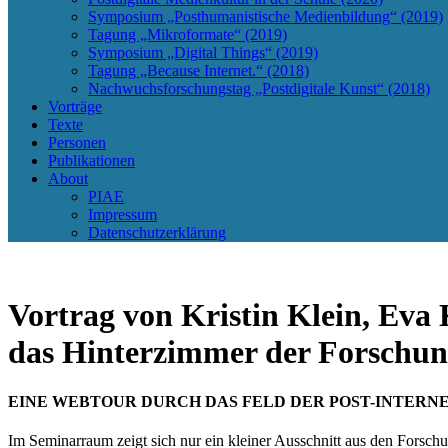
Symposium „Posthumanistische Medienbildung“ (2019)
Tagung „Mikroformate“ (2019)
Symposium „Digital Things“ (2019)
Tagung „Because Internet.“ (2018)
Nachwuchsforschungstag „Postdigitale Kunst“ (2018)
Vorträge
Texte
Personen
Publikationen
About
PIAE
Impressum
Datenschutzerklärung
Vortrag von Kristin Klein, Eva
das Hinterzimmer der Forschun
EINE WEBTOUR DURCH DAS FELD DER POST-INTERNE
Im Seminarraum zeigt sich nur ein kleiner Ausschnitt aus den Forsch