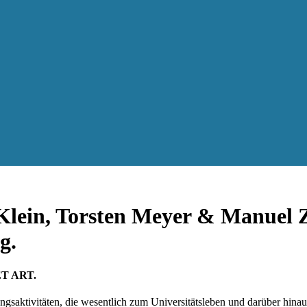
 Klein, Torsten Meyer & Manuel Z
g.
T ART.
ungsaktivitäten, die wesentlich zum Universitätsleben und darüber hi