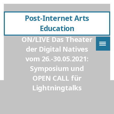
Post-Internet Arts
Education
ON/LIVE Das Theater
der Digital Natives
vom 26.-30.05.2021:
Symposium und
OPEN CALL für
Lightningtalks