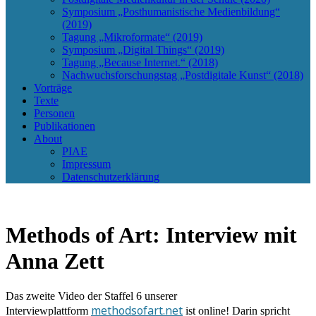
Symposium „Posthumanistische Medienbildung“
(2019)
Tagung „Mikroformate“ (2019)
Symposium „Digital Things“ (2019)
Tagung „Because Internet.“ (2018)
Nachwuchsforschungstag „Postdigitale Kunst“ (2018)
Vorträge
Texte
Personen
Publikationen
About
PIAE
Impressum
Datenschutzerklärung
Methods of Art: Interview mit
Anna Zett
Das zweite Video der Staffel 6 unserer
methodsofart.net
Interviewplattform
ist online! Darin spricht