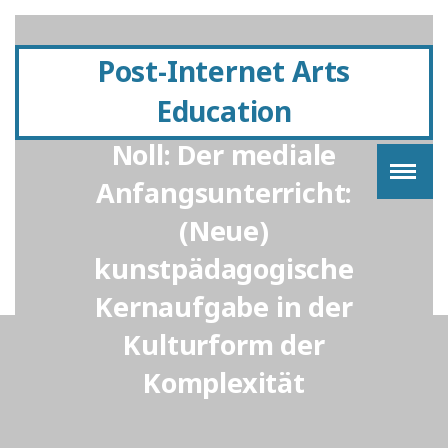
Post-Internet Arts
Education
Gastvortrag von Willy
Noll: Der mediale
Anfangsunterricht:
(Neue)
kunstpädagogische
Kernaufgabe in der
Kulturform der
Komplexität