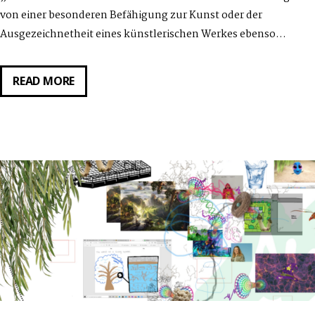
von einer besonderen Befähigung zur Kunst oder der
Ausgezeichnetheit eines künstlerischen Werkes ebenso…
VORTRAG
READ MORE
VON
MARTINA
LEEKER:
KÜNSTLERISCHE
FORSCHUNG
IN
DIGITALEN
KULTUREN