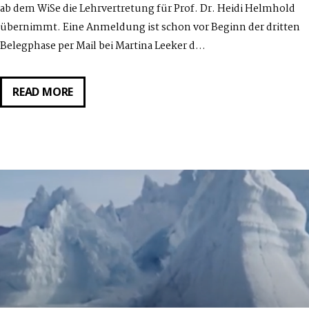
ab dem WiSe die Lehrvertretung für Prof. Dr. Heidi Helmhold
übernimmt. Eine Anmeldung ist schon vor Beginn der dritten
Belegphase per Mail bei Martina Leeker d…
FREIE
READ MORE
SEMINARPLÄTZE
–
LEHRVERTRETUNG
ÄSTHETISCHE
THEORIE
UND
PRAXIS