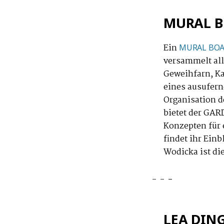
MURAL 
Ein
MURAL BO
versammelt al
Geweihfarn, Ka
eines ausufern
Organisation 
bietet der GAR
Konzepten für 
findet ihr Ein
Wodicka ist di
LEA DING