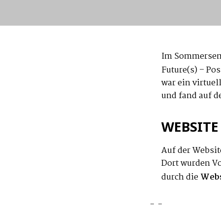
Im Sommerseme
Future(s) – Po
war ein virtue
und fand auf 
WEBSITE
Auf der Websit
Dort wurden Vo
durch die
Webs