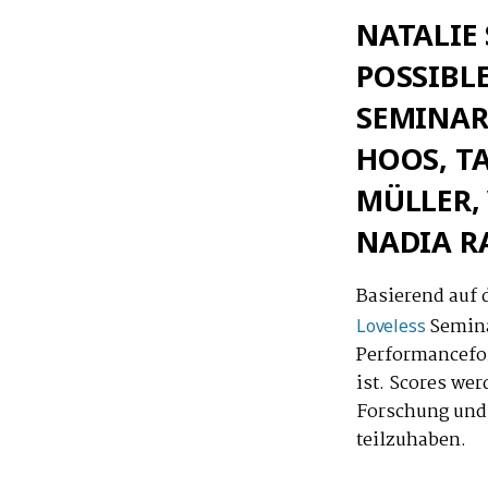
NATALIE 
POSSIBL
SEMINAR
HOOS, T
MÜLLER, 
NADIA R
Basierend auf 
Semina
Loveless
Performancefor
ist. Scores we
Forschung und 
teilzuhaben.