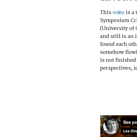
This
is a 
video
Symposium Criti
(University of 
and still is an
found each othe
somehow flowi
is not finished
perspectives, i