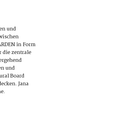
men und
Zwischen
GARDEN in Form
 die zentrale
tergehend
ien und
ural Board
decken. Jana
he.