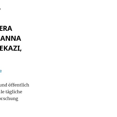
–
VERA
OHANNA
EKAZI,
e
und öffentlich
le tägliche
Forschung