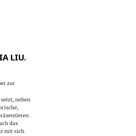
A LIU.
er zur
 setzt, neben
orische,
räsentieren.
uch das
z mit sich.