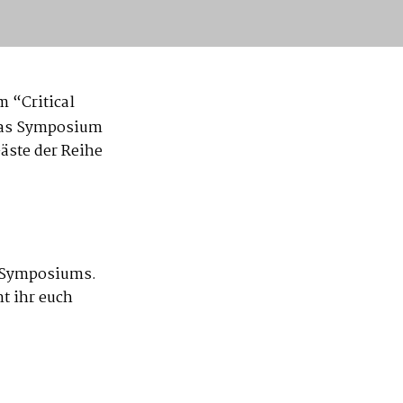
 “Critical
as Symposium
äste der Reihe
s Symposiums.
t ihr euch