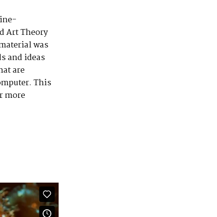
line-
nd Art Theory
 material was
ds and ideas
hat are
omputer. This
or more