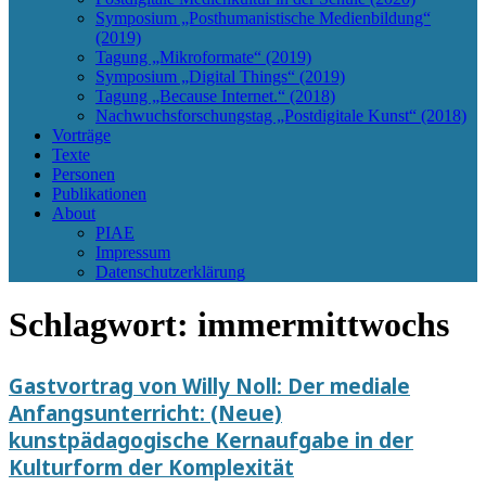
Symposium „Posthumanistische Medienbildung“
(2019)
Tagung „Mikroformate“ (2019)
Symposium „Digital Things“ (2019)
Tagung „Because Internet.“ (2018)
Nachwuchsforschungstag „Postdigitale Kunst“ (2018)
Vorträge
Texte
Personen
Publikationen
About
PIAE
Impressum
Datenschutzerklärung
Schlagwort:
immermittwochs
Gastvortrag von Willy Noll: Der mediale
Anfangsunterricht: (Neue)
kunstpädagogische Kernaufgabe in der
Kulturform der Komplexität