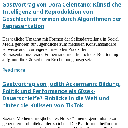
Jörissen
Gastvortrag von Dora Celentano: Künstliche
(Erlangen/Nürnberg):
Intelligenz und Reproduktion von
„AI
Geschlechternormen durch Algorithmen der
in
Repräsentation
Education“.
Was
Der tägliche Umgang mit Formen der Selbstdarstellung in Social
geht
Media gehören für Jugendliche zum medialen Konsumstandard,
es
teilweise auch zur eigenen medialen Praxis der
Kunstpädagogik
Repräsentation.Gerade Frauen sind mehrheitlich der Beurteilung
und
aufgrund ihrer äußerlichen Erscheinung ausgesetz…
Kulturelle
Gastvortrag
Read more
Bildung
von
an?
Dora
Gastvortrag von Judith Ackermann: Bildung,
Celentano:
Politik und Performance als 60sek-
Künstliche
Dauerschleife? Einblicke in die Welt und
Intelligenz
hinter die Kulissen von TikTok
und
Reproduktion
Soziale Medien ermöglichen es Nutzer*innen eigene Inhalte zu
von
generieren und miteinander zu teilen. Die Plattformen befördern
Geschlechternormen