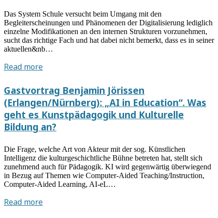
Das System Schule versucht beim Umgang mit den
Begleiterscheinungen und Phänomenen der Digitalisierung lediglich
einzelne Modifikationen an den internen Strukturen vorzunehmen,
sucht das richtige Fach und hat dabei nicht bemerkt, dass es in seiner
aktuellen&nb…
Gastvortrag
Read more
von
Willy
Gastvortrag Benjamin Jörissen
Noll:
(Erlangen/Nürnberg): „AI in Education“. Was
Der
geht es Kunstpädagogik und Kulturelle
mediale
Bildung an?
Anfangsunterricht:
(Neue)
Die Frage, welche Art von Akteur mit der sog. Künstlichen
kunstpädagogische
Intelligenz die kulturgeschichtliche Bühne betreten hat, stellt sich
Kernaufgabe
zunehmend auch für Pädagogik. KI wird gegenwärtig überwiegend
in
in Bezug auf Themen wie Computer-Aided Teaching/Instruction,
der
Computer-Aided Learning, AI-eL…
Kulturform
Gastvortrag
Read more
der
Benjamin
Komplexität