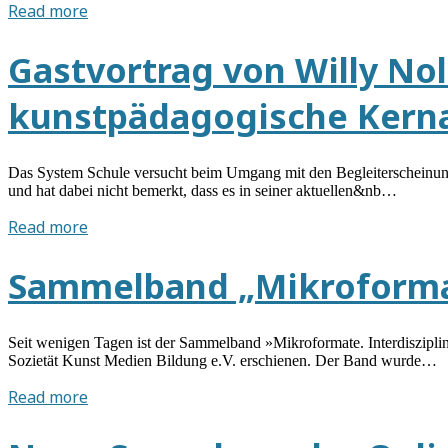
TOOLS
Read more
AND
IDEAS:
Gastvortrag von Willy Nol
DIGITAL
DIDACTICS
kunstpädagogische Kerna
IN
ART
EDUCATION
Das System Schule versucht beim Umgang mit den Begleiterscheinunge
und hat dabei nicht bemerkt, dass es in seiner aktuellen&nb…
Gastvortrag
Read more
von
Willy
Sammelband „Mikroforma
Noll:
Der
mediale
Seit wenigen Tagen ist der Sammelband »Mikroformate. Interdisziplin
Anfangsunterricht:
Sozietät Kunst Medien Bildung e.V. erschienen. Der Band wurde…
(Neue)
Sammelband
Read more
kunstpädagogische
„Mikroformate“
Kernaufgabe
erschienen
in