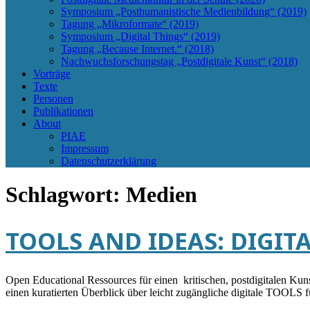
Symposium „Posthumanistische Medienbildung“ (2019)
Tagung „Mikroformate“ (2019)
Symposium „Digital Things“ (2019)
Tagung „Because Internet.“ (2018)
Nachwuchsforschungstag „Postdigitale Kunst“ (2018)
Vorträge
Texte
Personen
Publikationen
About
PIAE
Impressum
Datenschutzerklärung
Schlagwort:
Medien
TOOLS AND IDEAS: DIGIT
Open Educational Ressources für einen kritischen, postdigitalen
einen kuratierten Überblick über leicht zugängliche digitale TOOLS 