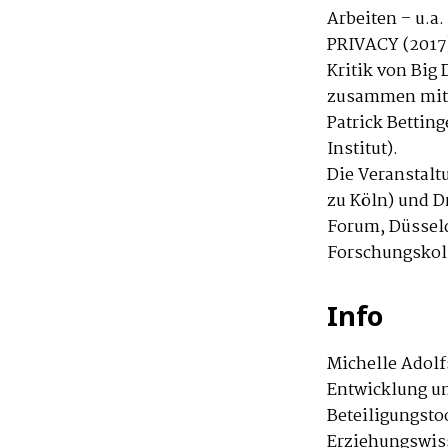
Arbeiten – u.a
PRIVACY (2017)
Kritik von Big
zusammen mit M
Patrick Bettin
Institut).
Die Veranstalt
zu Köln) und D
Forum, Düsseld
Forschungskoll
Info
Michelle Adolf
Entwicklung un
Beteiligungsto
Erziehungswiss