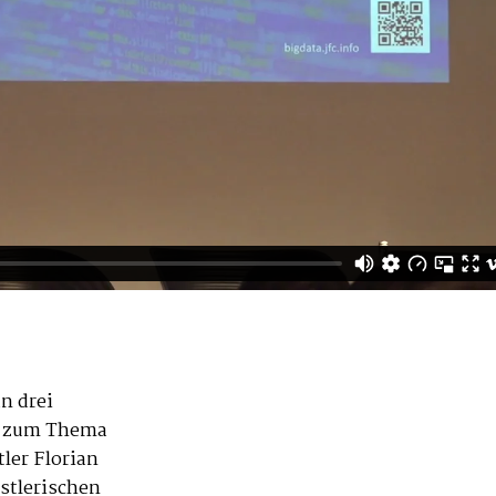
n drei
t zum Thema
tler Florian
nstlerischen