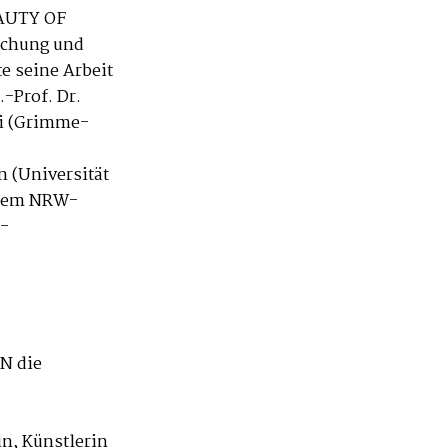
EAUTY OF
achung und
e seine Arbeit
-Prof. Dr.
ki (Grimme-
n (Universität
t dem NRW-
e-
N die
in, Künstlerin