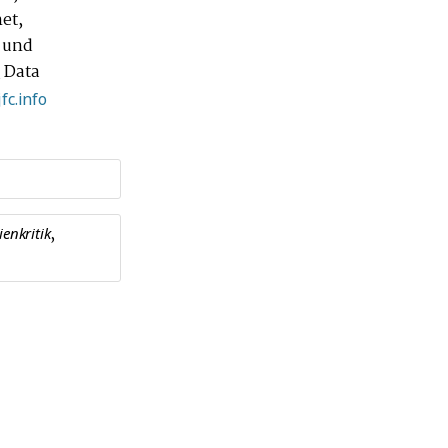
et,
 und
 Data
fc.info
,
enkritik