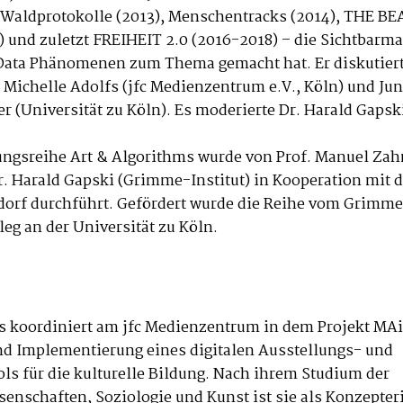
. Waldprotokolle (2013), Menschentracks (2014), THE B
 und zuletzt FREIHEIT 2.0 (2016-2018) – die Sichtbarm
 Data Phänomenen zum Thema gemacht hat. Er diskutiert
ichelle Adolfs (jfc Medienzentrum e.V., Köln) und Jun.
ger (Universität zu Köln). Es moderierte Dr. Harald Gaps
ungsreihe Art & Algorithms wurde von Prof. Manuel Zah
r. Harald Gapski (Grimme-Institut) in Kooperation mi
orf durchführt. Gefördert wurde die Reihe vom Grimm
eg an der Universität zu Köln.
s koordiniert am jfc Medienzentrum in dem Projekt MAi
d Implementierung eines digitalen Ausstellungs- und
ols für die kulturelle Bildung. Nach ihrem Studium der
enschaften, Soziologie und Kunst ist sie als Konzepter