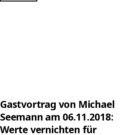
VON
LORENA
JAUME-
PALASÍ
AM
13.12.2018:
KOMMENTAR
ZUR
LECTURE-
PERFORMANCE
“OPEN
YOUR
BODY
Gastvortrag von Michael
FOR
Seemann am 06.11.2018:
BIG
DATA“
Werte vernichten für