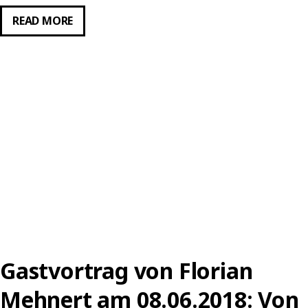
GASTVORTRAG
READ MORE
VON
PATRICK
BETTINGER
AM
12.10.2018:
BILDUNG
UND
ALGORITHMISIERTE
WIRKLICHKEITEN
–
NEUE
(UN-)FREIHEITEN
DIGITALER
Gastvortrag von Florian
SUBJEKTE
Mehnert am 08.06.2018: Von