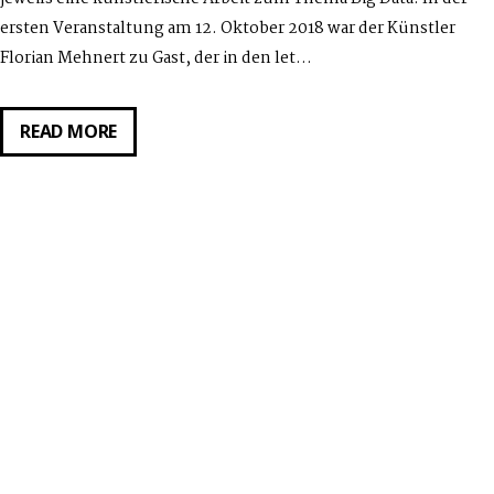
ersten Veranstaltung am 12. Oktober 2018 war der Künstler
Florian Mehnert zu Gast, der in den let…
GASTVORTRAG
READ MORE
VON
MICHELLE
ADOLFS
AM
12.10.2018:
MEDIENKRITIK
4.0.
MEHR
METHODEN
FÜR
DIE
JUGENDMEDIENARBEIT