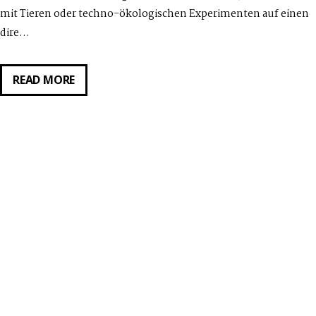
mit Tieren oder techno-ökologischen Experimenten auf einen
dire…
GASTVORTRAG
READ MORE
VON
MARTINA
LEEKER
AM
13.12.2018:
OPEN
YOUR
BODY
FOR
BIG
DATA