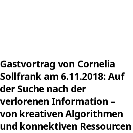
WERTE
VERNICHTEN
FÜR
ANFÄNGER.
INTRODUCTION
TO
SPILL
OVER
Gastvortrag von Cornelia
ECONOMICS
Sollfrank am 6.11.2018: Auf
der Suche nach der
verlorenen Information –
von kreativen Algorithmen
und konnektiven Ressourcen