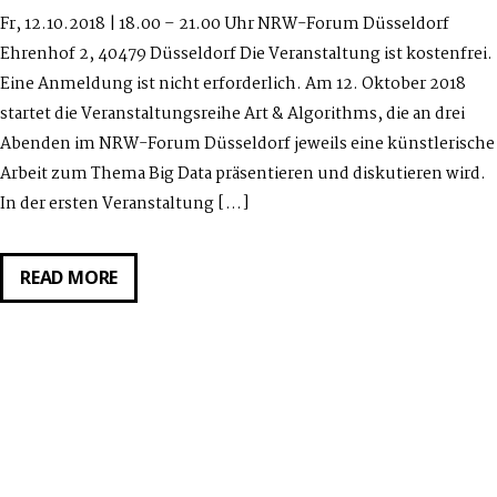
NACH
Fr, 12.10.2018 | 18.00 – 21.00 Uhr NRW-Forum Düsseldorf
DER
Ehrenhof 2, 40479 Düsseldorf Die Veranstaltung ist kostenfrei.
VERLORENEN
Eine Anmeldung ist nicht erforderlich. Am 12. Oktober 2018
INFORMATION
startet die Veranstaltungsreihe Art & Algorithms, die an drei
–
Abenden im NRW-Forum Düsseldorf jeweils eine künstlerische
VON
Arbeit zum Thema Big Data präsentieren und diskutieren wird.
KREATIVEN
In der ersten Veranstaltung […]
ALGORITHMEN
UND
KONNEKTIVEN
ART
READ MORE
RESSOURCEN
&
ALGORITHMS
#1
AM
12.10.2018:
FLORIAN
MEHNERT