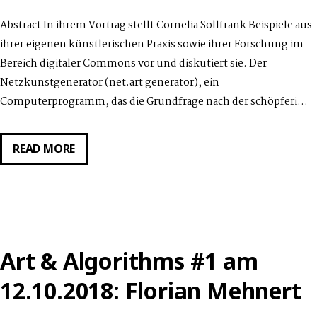
Abstract In ihrem Vortrag stellt Cornelia Sollfrank Beispiele aus
ihrer eigenen künstlerischen Praxis sowie ihrer Forschung im
Bereich digitaler Commons vor und diskutiert sie. Der
Netzkunstgenerator (net.art generator), ein
Computerprogramm, das die Grundfrage nach der schöpferi…
GASTVORTRAG
READ MORE
VON
CORNELIA
SOLLFRANK
AM
6.11.2018:
Art & Algorithms #1 am
AUF
DER
12.10.2018: Florian Mehnert
SUCHE