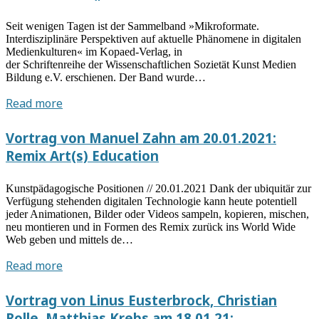
Ahlborn:
Ästhetik
Seit wenigen Tagen ist der Sammelband »Mikroformate.
–
Interdisziplinäre Perspektiven auf aktuelle Phänomene in digitalen
Subjekt
Medienkulturen« im Kopaed-Verlag, in
der Schriftenreihe der Wissenschaftlichen Sozietät Kunst Medien
–
Bildung e.V. erschienen. Der Band wurde…
Bildung.
Die
Sammelband
Read more
(Un-)Berechenbarkeit
„Mikroformate“
der
erschienen
Vortrag von Manuel Zahn am 20.01.2021:
Künste
Remix Art(s) Education
Kunstpädagogische Positionen // 20.01.2021 Dank der ubiquitär zur
Verfügung stehenden digitalen Technologie kann heute potentiell
jeder Animationen, Bilder oder Videos sampeln, kopieren, mischen,
neu montieren und in Formen des Remix zurück ins World Wide
Web geben und mittels de…
Vortrag
Read more
von
Manuel
Vortrag von Linus Eusterbrock, Christian
Zahn
Rolle, Matthias Krebs am 18.01.21: