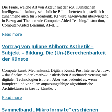
Die Frage, welche Art von Akteur mit der sog. Künstlichen
Intelligenz die kulturgeschichtliche Bühne betreten hat, stellt sich
zunehmend auch für Pädagogik. KI wird gegenwärtig überwiegend
in Bezug auf Themen wie Computer-Aided Teaching/Instruction,
Computer-Aided Learning, AI-eL…
Gastvortrag
Read more
Benjamin
Jörissen
Vortrag von Juliane Ahlborn: Ästhetik –
(Erlangen/Nürnberg):
Subjekt – Bildung. Die (Un-)Berechenbarkeit
„AI
der Künste
in
Education“.
Computerkunst, Medienkunst, Digitale Kunst, Post Internet Art usw.
Was
– das Spektrum der kreativ-künstlerischen Auseinandersetzung mit
geht
digitalen Technologien ist breit. Aber was bedeutet es, wenn
es
komplexe und vor allem anpassungsfähige algorithmische
Architekturen in kreativ-künstle…
Kunstpädagogik
und
Vortrag
Read more
Kulturelle
von
Bildung
Juliane
Sammelband „Mikroformate“ erschienen
an?