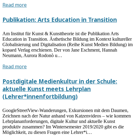
Be-
Read more
in!
und
Publikation: Arts Education in Transition
Be-
happy!
Am Institut für Kunst & Kunsttheorie ist die Publikation Arts
Speculation-
Education in Transition. Ästhetische Bildung im Kontext kultureller
Lab
Globalisierung und Digitalisation (Reihe Kunst Medien Bildung) im
kopaed Verlag erschienen. Der von Jane Eschment, Hannah
zur
Neumann, Aurora Rodonò u…
Faszinationsgeschichte
digitaler
Publikation:
Read more
Kulturen
Arts
mit
Education
Postdigitale Medienkultur in der Schule:
Martina
in
aktuelle Kunst meets Lehrplan
Leeker
Transition
(Lehrer*innenfortbildung)
GoogleStreetView-Wanderungen, Exkursionen mit dem Daumen,
Zeichnen nach der Natur anhand von Katzenvideos – wie kommen
Lehrplananforderungen, digitale Kultur und aktuelle Kunst
produktiv zusammen? Im Wintersemester 2019/2020 gibt es die
Möglichkeit, zu diesen Fragen eine Lehrer*i…