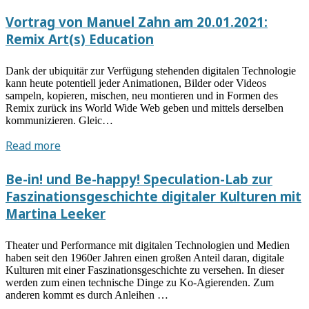
ESPRESSO
und
mit
Vortrag von Manuel Zahn am 20.01.2021:
Körperlichkeit
Konstanze
Remix Art(s) Education
in
Schütze
der
und
Dank der ubiquitär zur Verfügung stehenden digitalen Technologie
Appmusikpraxis
Kristin
kann heute potentiell jeder Animationen, Bilder oder Videos
Klein
sampeln, kopieren, mischen, neu montieren und in Formen des
“Post-
Remix zurück ins World Wide Web geben und mittels derselben
kommunizieren. Gleic…
Internet”
Vortrag
Read more
von
Manuel
Be-in! und Be-happy! Speculation-Lab zur
Zahn
Faszinationsgeschichte digitaler Kulturen mit
am
Martina Leeker
20.01.2021:
Remix
Theater und Performance mit digitalen Technologien und Medien
Art(s)
haben seit den 1960er Jahren einen großen Anteil daran, digitale
Education
Kulturen mit einer Faszinationsgeschichte zu versehen. In dieser
werden zum einen technische Dinge zu Ko-Agierenden. Zum
anderen kommt es durch Anleihen …