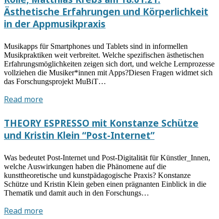
am
Ästhetische Erfahrungen und Körperlichkeit
20.01.2021:
in der Appmusikpraxis
Remix
Art(s)
Musikapps für Smartphones und Tablets sind in informellen
Education
Musikpraktiken weit verbreitet. Welche spezifischen ästhetischen
Erfahrungsmöglichkeiten zeigen sich dort, und welche Lernprozesse
vollziehen die Musiker*innen mit Apps?Diesen Fragen widmet sich
das Forschungsprojekt MuBiT…
Vortrag
Read more
von
Linus
THEORY ESPRESSO mit Konstanze Schütze
Eusterbrock,
und Kristin Klein “Post-Internet”
Christian
Rolle,
Was bedeutet Post-Internet und Post-Digitalität für Künstler_Innen,
Matthias
welche Auswirkungen haben die Phänomene auf die
Krebs
kunsttheoretische und kunstpädagogische Praxis? Konstanze
am
Schütze und Kristin Klein geben einen prägnanten Einblick in die
Thematik und damit auch in den Forschungs…
18.01.21:
Ästhetische
THEORY
Read more
Erfahrungen