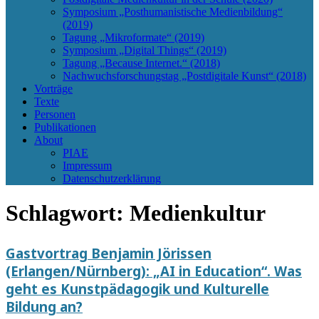
Symposium „Posthumanistische Medienbildung“
(2019)
Tagung „Mikroformate“ (2019)
Symposium „Digital Things“ (2019)
Tagung „Because Internet.“ (2018)
Nachwuchsforschungstag „Postdigitale Kunst“ (2018)
Vorträge
Texte
Personen
Publikationen
About
PIAE
Impressum
Datenschutzerklärung
Schlagwort:
Medienkultur
Gastvortrag Benjamin Jörissen
(Erlangen/Nürnberg): „AI in Education“. Was
geht es Kunstpädagogik und Kulturelle
Bildung an?