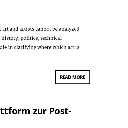
KLEIN,
TORSTEN
MEYER
f art and artists cannot be analyzed
&
history, politics, technical
MANUEL
ole in clarifying where which art is
ZAHN
AM
13.01.21:
SYMPOSIUM:
READ MORE
EINBLICKE
(IN)VISIBILITY
IN
OF
DAS
ART
HINTERZIMMER
ttform zur Post-
AM
DER
21.
FORSCHUNG.