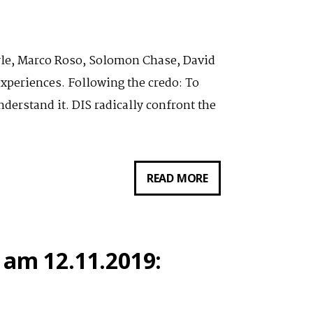
ARTS
EDUCATION
yle, Marco Roso, Solomon Chase, David
xperiences. Following the credo: To
derstand it. DIS radically confront the
VORTRAG
READ MORE
VON
LAUREN
BOYLE
 am 12.11.2019:
AM
13.11.19:
THUMBS