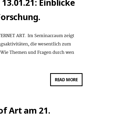
3.01.21: Einblicke
ISABEL
Forschung.
PAEHR)
AM
08.06.2021:
RNET ART. Im Seminarraum zeigt
FUSING
ngsaktivitäten, die wesentlich zum
ACCESS,
n. Wie Themen und Fragen durch wen
OOZING
BARRIERS:
TRANS*CRIP
VORTRAG
READ MORE
WORLDING
VON
AS
KRISTIN
PRAXIS
KLEIN,
of Art am 21.
EVA