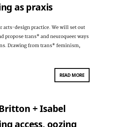
ing as praxis
r arts-design practice. We will set out
 and propose trans* and neuroqueer ways
ions. Drawing from trans* feminism,
VORTRAG
READ MORE
VON
MELT
(LOREN
ritton + Isabel
BRITTON
&
ing access, oozing