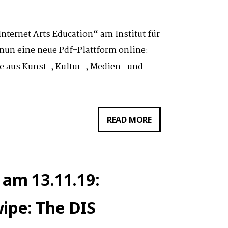
NOVEMBER
2020
ternet Arts Education“ am Institut für
 nun eine neue Pdf-Plattform online:
te aus Kunst-, Kultur-, Medien- und
LAUNCH
READ MORE
DER
NEUEN
TEXTPLATTFORM
 am 13.11.19:
ZUR
POST-
ipe: The DIS
INTERNET