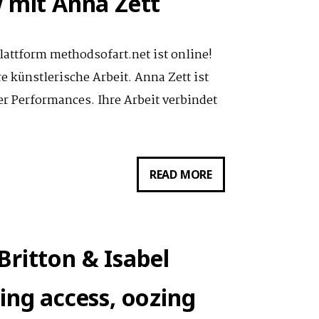
w mit Anna Zett
plattform methodsofart.net ist online!
re künstlerische Arbeit. Anna Zett ist
er Performances. Ihre Arbeit verbindet
METHODS
READ MORE
OF
ART:
INTERVIEW
Britton & Isabel
MIT
ANNA
ing access, oozing
ZETT