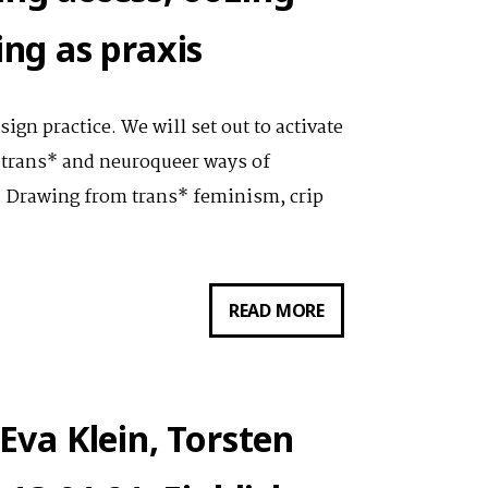
ISABEL
ing as praxis
PAEHR)
AM
01.06.2021:
ign practice. We will set out to activate
FUSING
e trans* and neuroqueer ways of
ACCESS,
s. Drawing from trans* feminism, crip
OOZING
BARRIERS:
TRANS*CRIP
VORTRAG
READ MORE
WORLDING
VON
AS
MELT
PRAXIS
(LOREN
 Eva Klein, Torsten
BRITTON
+