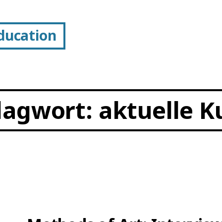
Education
lagwort:
aktuelle K