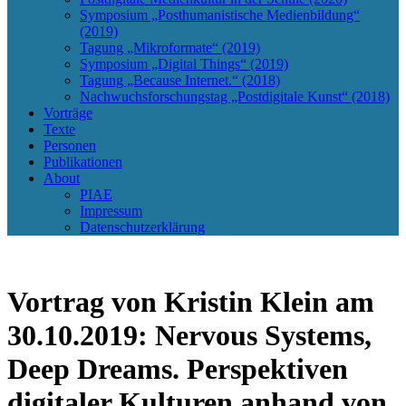
Symposium „Posthumanistische Medienbildung“
(2019)
Tagung „Mikroformate“ (2019)
Symposium „Digital Things“ (2019)
Tagung „Because Internet.“ (2018)
Nachwuchsforschungstag „Postdigitale Kunst“ (2018)
Vorträge
Texte
Personen
Publikationen
About
PIAE
Impressum
Datenschutzerklärung
Vortrag von Kristin Klein am
30.10.2019: Nervous Systems,
Deep Dreams. Perspektiven
digitaler Kulturen anhand von