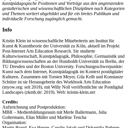
kunstpädagogische Positionen und Vorträge aus den angrenzenden
gestalterischen und wissenschaftlichen Disziplinen nach Kategorien
und Themen sortiert abgebildet und für ein breites Publikum und
individuelle Forschung zugänglich gemacht.
Info
Kristin Klein ist wissenschaftliche Mitarbeiterin am Institut für
Kunst & Kunsttheorie der Universität zu Köln, aktuell im Projekt
Post-Internet Arts Education Research. Sie studierte
Kulturwissenschaft, Kunstpädagogik, Philosophie, Germanistik und
Bildungswissenschaften an der Humboldt-Universität zu Berlin, der
TU Dresden und der Boston University. Forschungsschwerpunkte:
Kunst nach dem Internet, Kunstpädagogik im Kontext postdigitaler
Kulturen. Zusammen mit Torsten Meyer, Gila Kolb und Konstanze
Schütze ist sie Herausgeberin des Workbook Arts Education
(myow.org: seit 2018), mit Willy Noll veröffentlichte sie Postdigital
Landscapes (zkmb.de: 2019). Web: kristin-klein.net
Credits:
Aufzeichnung und Postproduktion:
MBR – Medienbildungsraum mit Merle Ballermann, Julia
Goltermann, Elias Müller und Marlène Tencha
Organisation:
Martin Brand, Eva Hegge, Carolin Jakob und Dshamilja Nebgen