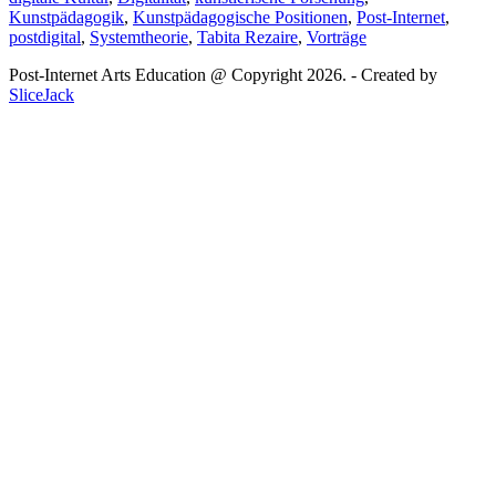
Kunstpädagogik
,
Kunstpädagogische Positionen
,
Post-Internet
,
postdigital
,
Systemtheorie
,
Tabita Rezaire
,
Vorträge
Post-Internet Arts Education @ Copyright 2026. - Created by
SliceJack