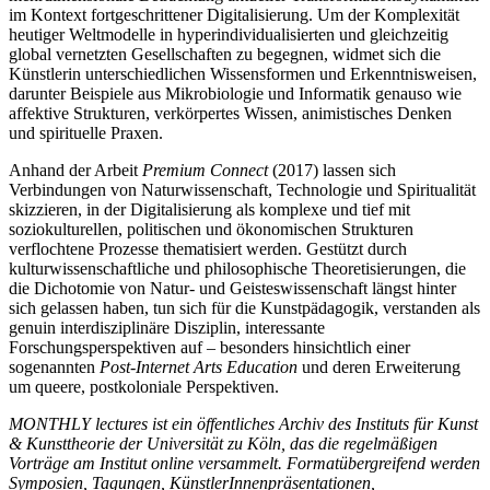
im Kontext fortgeschrittener Digitalisierung. Um der Komplexität
heutiger Weltmodelle in hyperindividualisierten und gleichzeitig
global vernetzten Gesellschaften zu begegnen, widmet sich die
Künstlerin unterschiedlichen Wissensformen und Erkenntnisweisen,
darunter Beispiele aus Mikrobiologie und Informatik genauso wie
affektive Strukturen, verkörpertes Wissen, animistisches Denken
und spirituelle Praxen.
Anhand der Arbeit
Premium Connect
(2017) lassen sich
Verbindungen von Naturwissenschaft, Technologie und Spiritualität
skizzieren, in der Digitalisierung als komplexe und tief mit
soziokulturellen, politischen und ökonomischen Strukturen
verflochtene Prozesse thematisiert werden. Gestützt durch
kulturwissenschaftliche und philosophische Theoretisierungen, die
die Dichotomie von Natur- und Geisteswissenschaft längst hinter
sich gelassen haben, tun sich für die Kunstpädagogik, verstanden als
genuin interdisziplinäre Disziplin, interessante
Forschungsperspektiven auf – besonders hinsichtlich einer
sogenannten
Post-Internet Arts Education
und deren Erweiterung
um queere, postkoloniale Perspektiven.
MONTHLY lectures ist ein öffentliches Archiv des Instituts für Kunst
& Kunsttheorie der Universität zu Köln, das die regelmäßigen
Vorträge am Institut online versammelt. Formatübergreifend werden
Symposien, Tagungen, KünstlerInnenpräsentationen,