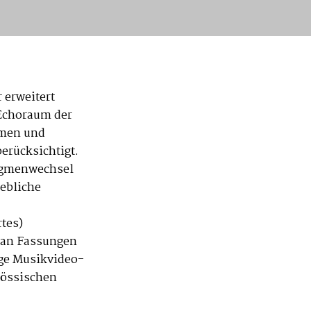
 erweitert
Echoraum der
rmen und
rücksichtigt.
digmenwechsel
ebliche
tes)
t an Fassungen
ige Musikvideo-
enössischen