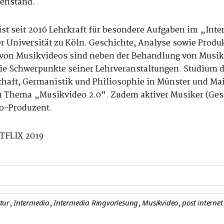
enstand.
 ist seit 2016 Lehrkraft für besondere Aufgaben im „Int
r Universität zu Köln. Geschichte, Analyse sowie Produ
 von Musikvideos sind neben der Behandlung von Musik
ie Schwerpunkte seiner Lehrveranstaltungen. Studium 
aft, Germanistik und Philiosophie in Münster und Mai
 Thema „Musikvideo 2.0“. Zudem aktiver Musiker (Gesa
o-Produzent.
ETFLIX 2019
,
,
,
,
ltur
Intermedia
Intermedia Ringvorlesung
Musikvideo
post internet