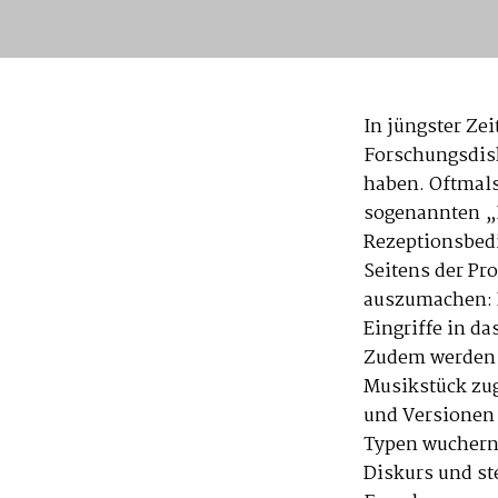
In jüngster Zei
Forschungsdisk
haben. Oftmal
sogenannten „P
Rezeptionsbed
Seitens der Pr
auszumachen: N
Eingriffe in 
Zudem werden M
Musikstück zug
und Versionen 
Typen wuchern 
Diskurs und st