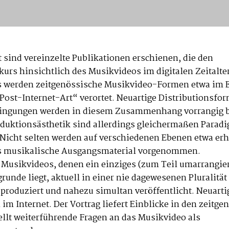
t sind vereinzelte Publikationen erschienen, die den
urs hinsichtlich des Musikvideos im digitalen Zeitalter
s werden zeitgenössische Musikvideo-Formen etwa im 
ost-Internet-Art“ verortet. Neuartige Distributionsfo
ingungen werden in diesem Zusammenhang vorrangig be
oduktionsästhetik sind allerdings gleichermaßen Para
icht selten werden auf verschiedenen Ebenen etwa erh
das musikalische Ausgangsmaterial vorgenommen.
usikvideos, denen ein einziges (zum Teil umarrangier
runde liegt, aktuell in einer nie dagewesenen Pluralitä
produziert und nahezu simultan veröffentlicht. Neuart
im Internet. Der Vortrag liefert Einblicke in den zeitg
ellt weiterführende Fragen an das Musikvideo als