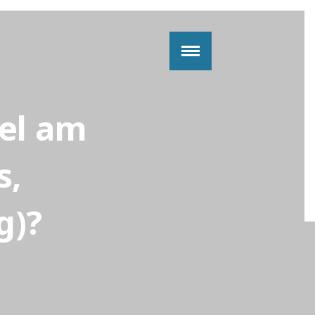
kel am
s,
g)?