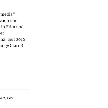
ermedia“-
ktion und
 in Film und
der
nz. Seit 2016
ng/Gitarre)
,
 art
Post-