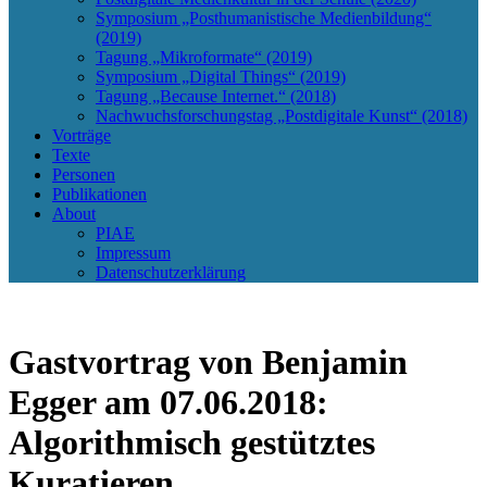
Symposium „Posthumanistische Medienbildung“
(2019)
Tagung „Mikroformate“ (2019)
Symposium „Digital Things“ (2019)
Tagung „Because Internet.“ (2018)
Nachwuchsforschungstag „Postdigitale Kunst“ (2018)
Vorträge
Texte
Personen
Publikationen
About
PIAE
Impressum
Datenschutzerklärung
Gastvortrag von Benjamin
Egger am 07.06.2018:
Algorithmisch gestütztes
Kuratieren