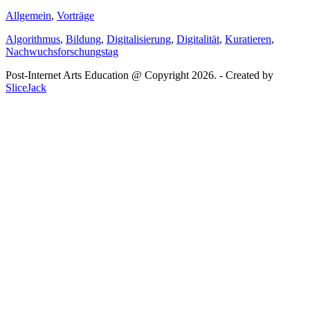
Allgemein
,
Vorträge
Algorithmus
,
Bildung
,
Digitalisierung
,
Digitalität
,
Kuratieren
,
Nachwuchsforschungstag
Post-Internet Arts Education @ Copyright 2026. - Created by
SliceJack