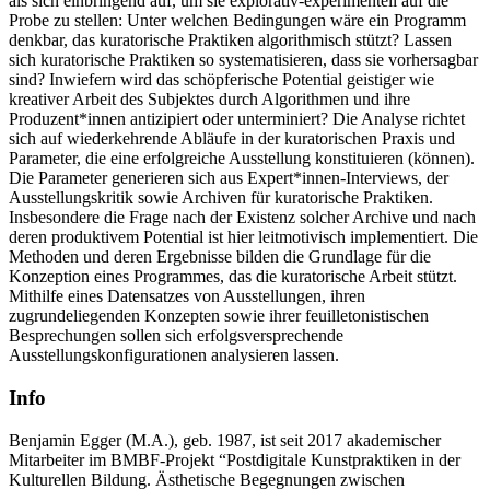
als sich einbringend auf, um sie explorativ-experimentell auf die
Probe zu stellen: Unter welchen Bedingungen wäre ein Programm
denkbar, das kuratorische Praktiken algorithmisch stützt? Lassen
sich kuratorische Praktiken so systematisieren, dass sie vorhersagbar
sind? Inwiefern wird das schöpferische Potential geistiger wie
kreativer Arbeit des Subjektes durch Algorithmen und ihre
Produzent*innen antizipiert oder unterminiert? Die Analyse richtet
sich auf wiederkehrende Abläufe in der kuratorischen Praxis und
Parameter, die eine erfolgreiche Ausstellung konstituieren (können).
Die Parameter generieren sich aus Expert*innen-Interviews, der
Ausstellungskritik sowie Archiven für kuratorische Praktiken.
Insbesondere die Frage nach der Existenz solcher Archive und nach
deren produktivem Potential ist hier leitmotivisch implementiert. Die
Methoden und deren Ergebnisse bilden die Grundlage für die
Konzeption eines Programmes, das die kuratorische Arbeit stützt.
Mithilfe eines Datensatzes von Ausstellungen, ihren
zugrundeliegenden Konzepten sowie ihrer feuilletonistischen
Besprechungen sollen sich erfolgsversprechende
Ausstellungskonfigurationen analysieren lassen.
Info
Benjamin Egger (M.A.), geb. 1987, ist seit 2017 akademischer
Mitarbeiter im BMBF-Projekt “Postdigitale Kunstpraktiken in der
Kulturellen Bildung. Ästhetische Begegnungen zwischen