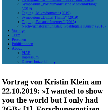
Symposium „Posthumanistische Medienbildung“
(2019)
Tagung „Mikroformate“ (2019)
Symposium „Digital Things“ (2019)
Tagung „Because Internet.“ (2018)
Nachwuchsforschungstag „Postdigitale Kunst“ (2018)
Vorträge
Texte
Personen
Publikationen
About
PIAE
Impressum
Datenschutzerklärung
Vortrag von Kristin Klein am
22.10.2019: »I wanted to show
you the world but I only had
2GB« [1]. Forschungsnotizen