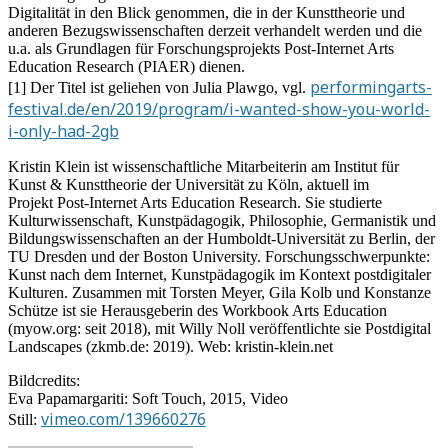
Digitalität in den Blick genommen, die in der Kunsttheorie und
anderen Bezugswissenschaften derzeit verhandelt werden und die
u.a. als Grundlagen für Forschungsprojekts Post-Internet Arts
Education Research (PIAER) dienen.
performingarts-
[1] Der Titel ist geliehen von Julia Plawgo, vgl.
festival.de/en/2019/program/i-wanted-show-you-world-
i-only-had-2gb
Kristin Klein ist wissenschaftliche Mitarbeiterin am Institut für
Kunst & Kunsttheorie der Universität zu Köln, aktuell im
Projekt Post-Internet Arts Education Research. Sie studierte
Kulturwissenschaft, Kunstpädagogik, Philosophie, Germanistik und
Bildungswissenschaften an der Humboldt-Universität zu Berlin, der
TU Dresden und der Boston University. Forschungsschwerpunkte:
Kunst nach dem Internet, Kunstpädagogik im Kontext postdigitaler
Kulturen. Zusammen mit Torsten Meyer, Gila Kolb und Konstanze
Schütze ist sie Herausgeberin des Workbook Arts Education
(myow.org: seit 2018), mit Willy Noll veröffentlichte sie Postdigital
Landscapes (zkmb.de: 2019). Web: kristin-klein.net
Bildcredits:
Eva Papamargariti: Soft Touch, 2015, Video
vimeo.com/139660276
Still: