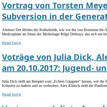
Manuel
Vortrag von Torsten Meyer 
der
Zahn
Kunstpädagogik
am
Subversion in der Genera
20.10.2017:
Ästhetische
Praxis
Abstract Der Modus der Kulturkritik, wie wir ihn von Rousseau bis A
als
Mediosphäre im Sinne der Mediologie Régis Debrays, das sich um b
Medienkritik.
Vortrag
Read more
Einführende
von
Überlegungen
Torsten
Voträge von Julia Dick, A
und
Meyer
Fragen
am
am 20.10.2017: Jugend- u
20.10.2017:
Kritik,
Kontrolle,
Julia Dick stellt am Beispiel vom „Echten Gängster“ heraus, wie die 
Postironie.
Kriterien zu äußern und zu verbreiten. Alex Klütsch stellt die Plattf
Subversion
Voträge
Read more
in
von
der
Julia
Generation