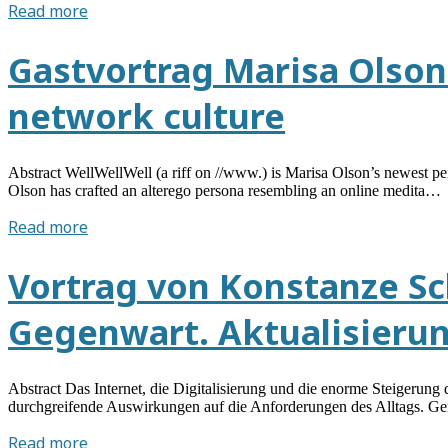
Gastvortrag
Read more
von
Martina
Gastvortrag Marisa Olson 
Leeker
am
network culture
13.12.2018:
Open
your
Abstract WellWellWell (a riff on //www.) is Marisa Olson’s newest perfo
Body
Olson has crafted an alterego persona resembling an online medita…
for
Gastvortrag
Read more
Big
Marisa
Data
Olson
Vortrag von Konstanze Sc
am
09.05.2018:
Gegenwart. Aktualisierun
WellWellWell,
postinternet
(art)
Abstract Das Internet, die Digitalisierung und die enorme Steigerung
&
durchgreifende Auswirkungen auf die Anforderungen des Alltags. Ge
network
Vortrag
Read more
culture