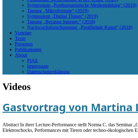
Symposium „Posthumanistische Medienbildung“ (2019)
Tagung „Mikroformate“ (2019)
Symposium „Digital Things“ (2019)
Tagung „Because Internet.“ (2018)
Nachwuchsforschungstag „Postdigitale Kunst“ (2018)
Vorträge
Texte
Personen
Publikationen
About
PIAE
Impressum
Datenschutzerklärung
Videos
Gastvortrag von Martina 
Abstract In ihrer Lecture-Performance stellt Norma C. das Semina
Elektroschocks, Performances mit Tieren oder techno-ökologischen 