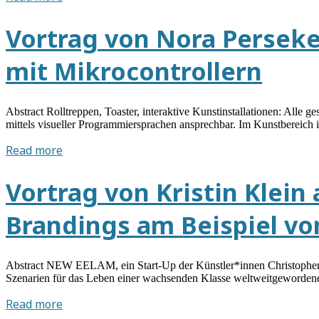
von
Konstanze
Vortrag von Nora Perseke
Schütze
am
mit Mikrocontrollern
09.05.2018:
Mona
Lisa
Abstract Rolltreppen, Toaster, interaktive Kunstinstallationen: Alle
und
mittels visueller Programmiersprachen ansprechbar. Im Kunstbereich i
die
Vortrag
Read more
Bilder
von
der
Nora
Vortrag von Kristin Klein
Gegenwart.
Perseke
Aktualisierungen
am
für
Brandings am Beispiel v
18.04.2018:
eine
Make
Kunstvermittlung
your
am
Abstract NEW EELAM, ein Start-Up der Künstler*innen Christopher Ku
Code
Bild
Szenarien für das Leben einer wachsenden Klasse weltweitgeword
–
Vortrag
Read more
Kunstprojekte