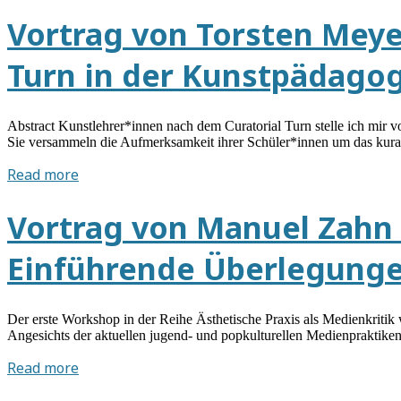
von
mit
Kristin
Vortrag von Torsten Meyer
Mikrocontrollern
Klein
am
Turn in der Kunstpädago
08.12.2017:
Über
künstlerische
Abstract Kunstlehrer*innen nach dem Curatorial Turn stelle ich mir v
Strategien
Sie versammeln die Aufmerksamkeit ihrer Schüler*innen um das kur
des
Vortrag
Read more
Brandings
von
am
Torsten
Vortrag von Manuel Zahn a
Beispiel
Meyer
von
am
»New
Einführende Überlegunge
25.10.2017:
Eelam«
Anderes
Zeigen.
Der erste Workshop in der Reihe Ästhetische Praxis als Medienkritik
Der
Angesichts der aktuellen jugend- und popkulturellen Medienpraktiken
Curatorial
Vortrag
Read more
Turn
von
in