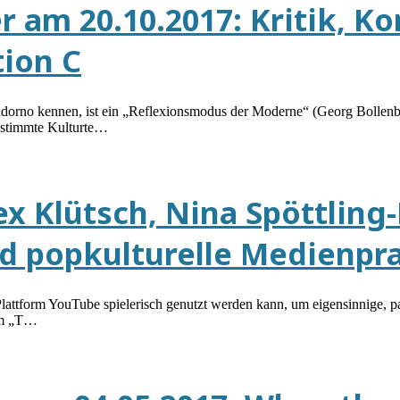
am 20.10.2017: Kritik, Kon
tion C
dorno kennen, ist ein „Reflexionsmodus der Moderne“ (Georg Bollenbec
estimmte Kulturte…
lex Klütsch, Nina Spöttlin
nd popkulturelle Medienp
Plattform YouTube spielerisch genutzt werden kann, um eigensinnige, pa
orm „T…