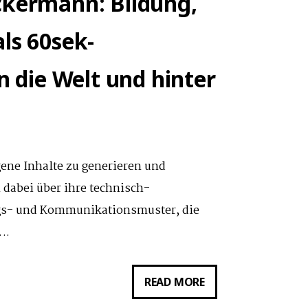
ckermann: Bildung,
ls 60sek-
n die Welt und hinter
ene Inhalte zu generieren und
 dabei über ihre technisch-
ngs- und Kommunikationsmuster, die
….
GASTVORTRAG
READ MORE
VON