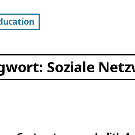
Education
gwort:
Soziale Net