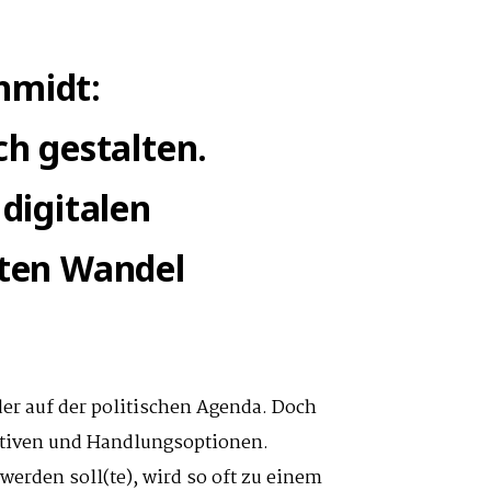
JUDITH
ACKERMANN:
hmidt:
BILDUNG,
POLITIK
ch gestalten.
UND
 digitalen
PERFORMANCE
ALS
eten Wandel
60SEK-
DAUERSCHLEIFE?
EINBLICKE
IN
er auf der politischen Agenda. Doch
DIE
ektiven und Handlungsoptionen.
WELT
 werden soll(te), wird so oft zu einem
UND