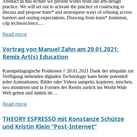
Abstract In this lecture we present works from our arts-design
practice. We will set out to activate the practice of coalescing to
discuss and propose trans* and neuroqueer ways of refusing access
barriers and oozing expectations. Drawing from trans* feminism,
crip technoscience,…
Vortrag
Read more
von
MELT
Vortrag von Manuel Zahn am 20.01.2021:
(Loren
Remix Art(s) Education
Britton
&
Kunstpädagogische Positionen // 20.01.2021 Dank der ubiquitär zur
Isabel
Verfügung stehenden digitalen Technologie kann heute potentiell
Paehr)
jeder Animationen, Bilder oder Videos sampeln, kopieren, mischen,
am
neu montieren und in Formen des Remix zurück ins World Wide
Web geben und mittels de…
01.06.2021:
Fusing
Vortrag
Read more
access,
von
oozing
Manuel
THEORY ESPRESSO mit Konstanze Schütze
barriers:
Zahn
und Kristin Klein “Post-Internet”
trans*crip
am
worlding