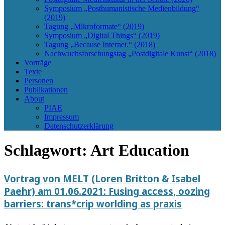
Symposium „Posthumanistische Medienbildung“
(2019)
Tagung „Mikroformate“ (2019)
Symposium „Digital Things“ (2019)
Tagung „Because Internet.“ (2018)
Nachwuchsforschungstag „Postdigitale Kunst“ (2018)
Vorträge
Texte
Personen
Publikationen
About
PIAE
Impressum
Datenschutzerklärung
Schlagwort:
Art Education
Vortrag von MELT (Loren Britton & Isabel
Paehr) am 01.06.2021: Fusing access, oozing
barriers: trans*crip worlding as praxis