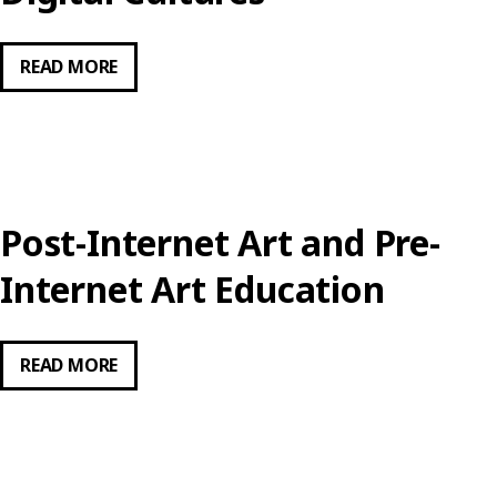
POST-
READ MORE
DIGITAL,
POST-
INTERNET:
PROPOSITIONS
FOR
Post-Internet Art and Pre-
ART
EDUCATION
Internet Art Education
IN
THE
POST-
READ MORE
CONTEXT
INTERNET
OF
ART
DIGITAL
AND
CULTURES
PRE-