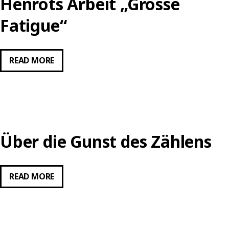
Henrots Arbeit „Grosse
Fatigue“
ZWISCHEN
READ MORE
MYTHOS
UND
WISSENSCHAFT
–
EINE
Über die Gunst des Zählens
KUNSTPÄDAGOGISCHE
REFLEXION
DER
ÜBER
READ MORE
ERFAHRUNG
DIE
VON
GUNST
KONTINGENZ
DES
UND