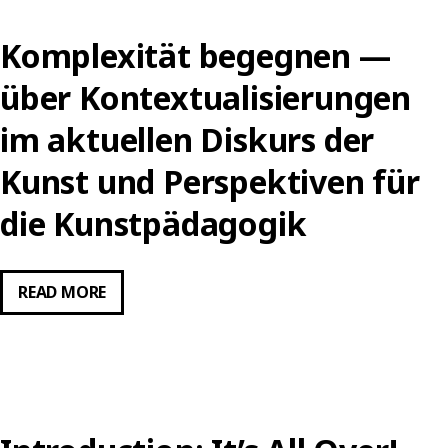
ZÄHLENS
FREMDHEIT
Komplexität begegnen —
AM
BEISPIEL
über Kontextualisierungen
VON
CAMILLE
im aktuellen Diskurs der
HENROTS
Kunst und Perspektiven für
ARBEIT
„GROSSE
die Kunstpädagogik
FATIGUE“
KOMPLEXITÄT
READ MORE
BEGEGNEN
—
ÜBER
KONTEXTUALISIERUNGEN
IM