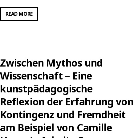
GESICHTET.
READ MORE
DAS
GESICHT
ALS
SCHAUPLATZ
POSTKOLONIALER
Zwischen Mythos und
REPRÄSENTATION
UND
Wissenschaft – Eine
KONTROLLE
kunstpädagogische
IM
KONTEXT
Reflexion der Erfahrung von
ALGORITHMISCHER
Kontingenz und Fremdheit
KULTUREN
am Beispiel von Camille