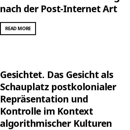
–
nach der Post-Internet Art
DIE
KOLONIALITÄT
DER
RADIKAL
READ MORE
ALGORITHMEN
RELATIONAL.
KUNST
UND
ÄSTHETISCHE
MEDIENBILDUNG
Gesichtet. Das Gesicht als
NACH
DER
Schauplatz postkolonialer
POST-
Repräsentation und
INTERNET
ART
Kontrolle im Kontext
algorithmischer Kulturen