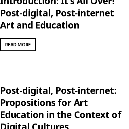
Introduction: It’s All Over!
AKTUELLEN
DISKURS
Post-digital, Post-internet
DER
Art and Education
KUNST
UND
PERSPEKTIVEN
INTRODUCTION:
READ MORE
FÜR
IT’S
DIE
ALL
KUNSTPÄDAGOGIK
OVER!
POST-
DIGITAL,
Post-digital, Post-internet:
POST-
INTERNET
Propositions for Art
ART
Education in the Context of
AND
EDUCATION
Digital Cultures