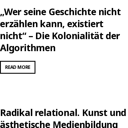
„Wer seine Geschichte nicht
erzählen kann, existiert
nicht“ – Die Kolonialität der
Algorithmen
„WER
READ MORE
SEINE
GESCHICHTE
NICHT
ERZÄHLEN
KANN,
Radikal relational. Kunst und
EXISTIERT
NICHT“
ästhetische Medienbildung