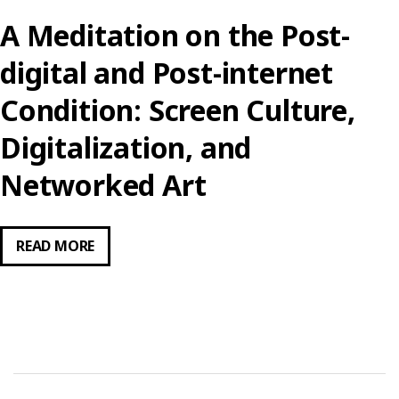
INTERNET
A Meditation on the Post-
ART
EDUCATION
digital and Post-internet
Condition: Screen Culture,
Digitalization, and
Networked Art
A
READ MORE
MEDITATION
ON
THE
POST-
DIGITAL
AND