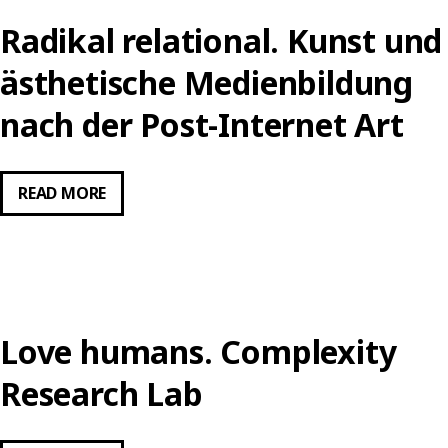
Radikal relational. Kunst und
ästhetische Medienbildung
nach der Post-Internet Art
RADIKAL
READ MORE
RELATIONAL.
KUNST
UND
ÄSTHETISCHE
MEDIENBILDUNG
Love humans. Complexity
NACH
DER
Research Lab
POST-
INTERNET