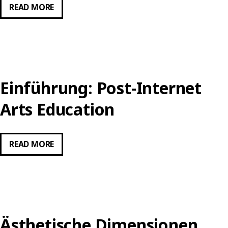
LOVE
READ MORE
ART
HUMANS.
COMPLEXITY
RESEARCH
LAB
Einführung: Post-Internet
Arts Education
EINFÜHRUNG:
READ MORE
POST-
INTERNET
ARTS
EDUCATION
Ästhetische Dimensionen