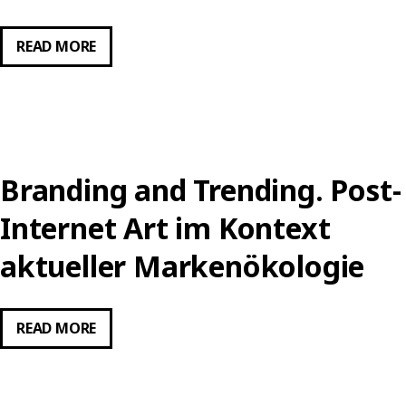
POST-
READ MORE
INTERNET
ARTS
EDUCATION.
PERSPEKTIVEN
EINER
Branding and Trending. Post-
KULTURELLEN
BILDUNG
Internet Art im Kontext
IM
aktueller Markenökologie
INTERNET
STATE
OF
BRANDING
READ MORE
MIND
AND
TRENDING.
POST-