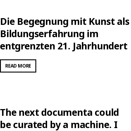
INTERNET
ART
Die Begegnung mit Kunst als
IM
KONTEXT
Bildungserfahrung im
AKTUELLER
entgrenzten 21. Jahrhundert
MARKENÖKOLOGIE
DIE
READ MORE
BEGEGNUNG
MIT
KUNST
ALS
BILDUNGSERFAHRUNG
The next documenta could
IM
ENTGRENZTEN
be curated by a machine. I
21.