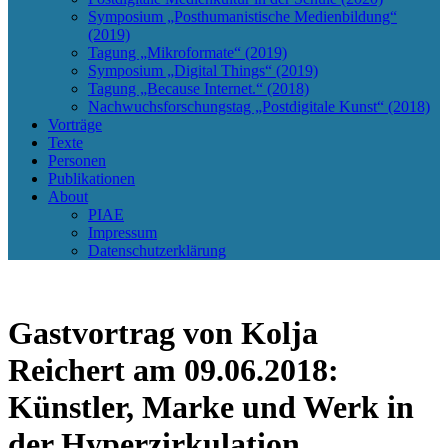
Symposium „Posthumanistische Medienbildung“
(2019)
Tagung „Mikroformate“ (2019)
Symposium „Digital Things“ (2019)
Tagung „Because Internet.“ (2018)
Nachwuchsforschungstag „Postdigitale Kunst“ (2018)
Vorträge
Texte
Personen
Publikationen
About
PIAE
Impressum
Datenschutzerklärung
Gastvortrag von Kolja
Reichert am 09.06.2018:
Künstler, Marke und Werk in
der Hyperzirkulation