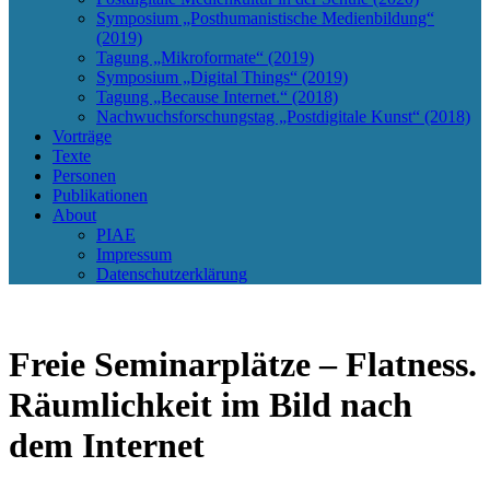
Symposium „Posthumanistische Medienbildung“
(2019)
Tagung „Mikroformate“ (2019)
Symposium „Digital Things“ (2019)
Tagung „Because Internet.“ (2018)
Nachwuchsforschungstag „Postdigitale Kunst“ (2018)
Vorträge
Texte
Personen
Publikationen
About
PIAE
Impressum
Datenschutzerklärung
Freie Seminarplätze – Flatness.
Räumlichkeit im Bild nach
dem Internet