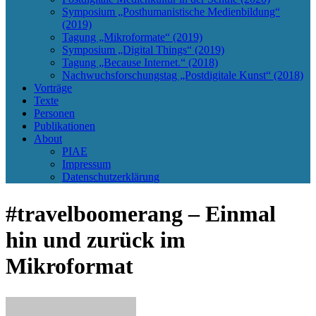
Symposium „Posthumanistische Medienbildung“
(2019)
Tagung „Mikroformate“ (2019)
Symposium „Digital Things“ (2019)
Tagung „Because Internet.“ (2018)
Nachwuchsforschungstag „Postdigitale Kunst“ (2018)
Vorträge
Texte
Personen
Publikationen
About
PIAE
Impressum
Datenschutzerklärung
#travelboomerang – Einmal
hin und zurück im
Mikroformat