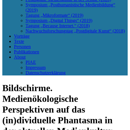
Symposium „Posthumanistische Medienbildung“
(2019)
Tagung „Mikroformate“ (2019)
Symposium „Digital Things“ (2019)
Tagung „Because Internet.“ (2018)
Nachwuchsforschungstag „Postdigitale Kunst“ (2018)
Vorträge
Texte
Personen
Publikationen
About
PIAE
Impressum
Datenschutzerklärung
Bildschirme.
Medienökologische
Perspektiven auf das
(in)dividuelle Phantasma in