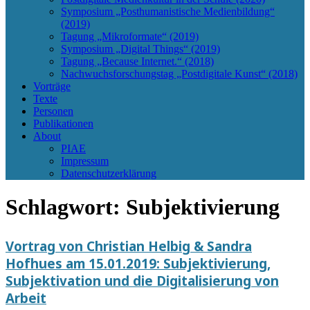
Symposium „Posthumanistische Medienbildung“
(2019)
Tagung „Mikroformate“ (2019)
Symposium „Digital Things“ (2019)
Tagung „Because Internet.“ (2018)
Nachwuchsforschungstag „Postdigitale Kunst“ (2018)
Vorträge
Texte
Personen
Publikationen
About
PIAE
Impressum
Datenschutzerklärung
Schlagwort:
Subjektivierung
Vortrag von Christian Helbig & Sandra
Hofhues am 15.01.2019: Subjektivierung,
Subjektivation und die Digitalisierung von
Arbeit