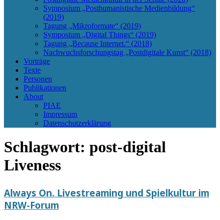
Symposium „Posthumanistische Medienbildung“
(2019)
Tagung „Mikroformate“ (2019)
Symposium „Digital Things“ (2019)
Tagung „Because Internet.“ (2018)
Nachwuchsforschungstag „Postdigitale Kunst“ (2018)
Vorträge
Texte
Personen
Publikationen
About
PIAE
Impressum
Datenschutzerklärung
Schlagwort:
post-digital
Liveness
Always On. Livestreaming und Spielkultur im
NRW-Forum