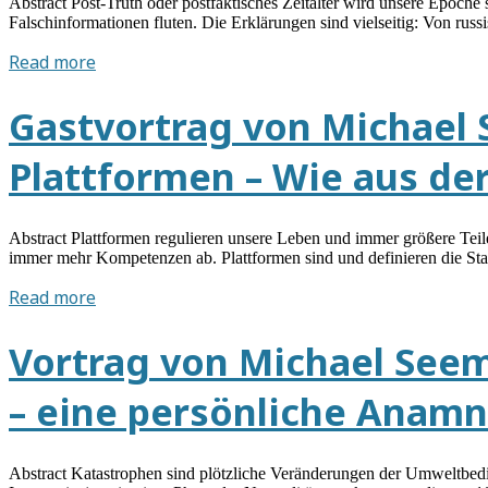
Abstract Post-Truth oder postfaktisches Zeitalter wird unsere Epoche
Falschinformationen fluten. Die Erklärungen sind vielseitig: Von rus
Gastvortrag
Read more
von
Michael
Gastvortrag von Michael 
Seemann
am
Plattformen – Wie aus de
24.10.2017:
Digitaler
Tribalismus
Abstract Plattformen regulieren unsere Leben und immer größere Teile
–
immer mehr Kompetenzen ab. Plattformen sind und definieren die S
Die
Gastvortrag
Read more
wahre
von
Geschichte
Michael
Vortrag von Michael Seem
hinter
Seemann
Fake
am
News
– eine persönliche Anam
22.11.2016:
Der
Aufstieg
Abstract Katastrophen sind plötzliche Veränderungen der Umweltbedi