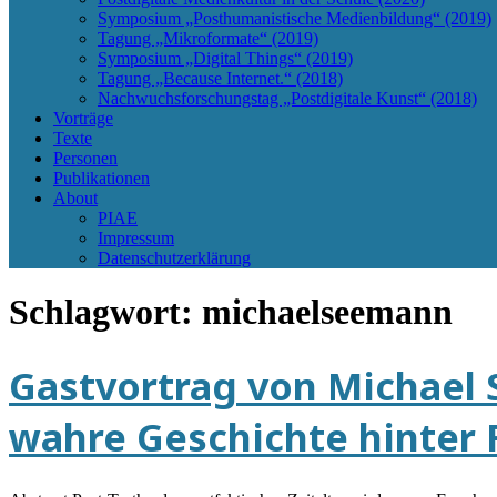
Symposium „Posthumanistische Medienbildung“ (2019)
Tagung „Mikroformate“ (2019)
Symposium „Digital Things“ (2019)
Tagung „Because Internet.“ (2018)
Nachwuchsforschungstag „Postdigitale Kunst“ (2018)
Vorträge
Texte
Personen
Publikationen
About
PIAE
Impressum
Datenschutzerklärung
Schlagwort:
michaelseemann
Gastvortrag von Michael S
wahre Geschichte hinter