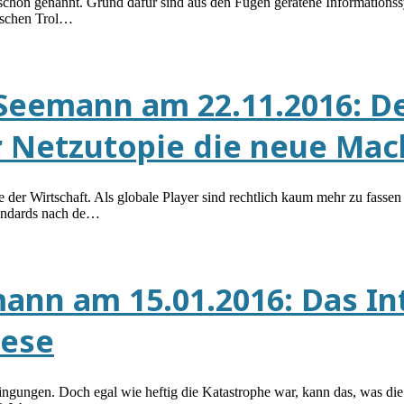
 schon genannt. Grund dafür sind aus den Fugen geratene Informationssy
sischen Trol…
Seemann am 22.11.2016: De
r Netzutopie die neue Mac
 der Wirtschaft. Als globale Player sind rechtlich kaum mehr zu fasse
tandards nach de…
ann am 15.01.2016: Das In
nese
ngungen. Doch egal wie heftig die Katastrophe war, kann das, was die 