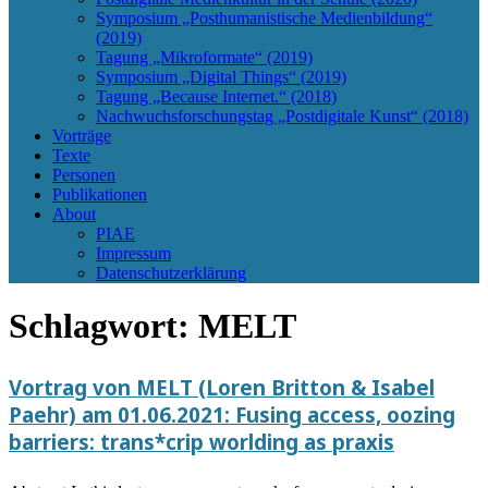
Symposium „Posthumanistische Medienbildung“
(2019)
Tagung „Mikroformate“ (2019)
Symposium „Digital Things“ (2019)
Tagung „Because Internet.“ (2018)
Nachwuchsforschungstag „Postdigitale Kunst“ (2018)
Vorträge
Texte
Personen
Publikationen
About
PIAE
Impressum
Datenschutzerklärung
Schlagwort:
MELT
Vortrag von MELT (Loren Britton & Isabel
Paehr) am 01.06.2021: Fusing access, oozing
barriers: trans*crip worlding as praxis