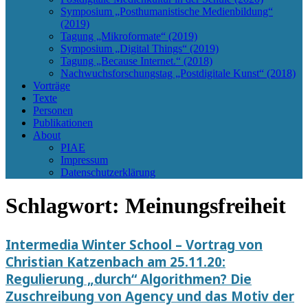
Symposium „Posthumanistische Medienbildung“
(2019)
Tagung „Mikroformate“ (2019)
Symposium „Digital Things“ (2019)
Tagung „Because Internet.“ (2018)
Nachwuchsforschungstag „Postdigitale Kunst“ (2018)
Vorträge
Texte
Personen
Publikationen
About
PIAE
Impressum
Datenschutzerklärung
Schlagwort:
Meinungsfreiheit
Intermedia Winter School – Vortrag von
Christian Katzenbach am 25.11.20:
Regulierung „durch“ Algorithmen? Die
Zuschreibung von Agency und das Motiv der