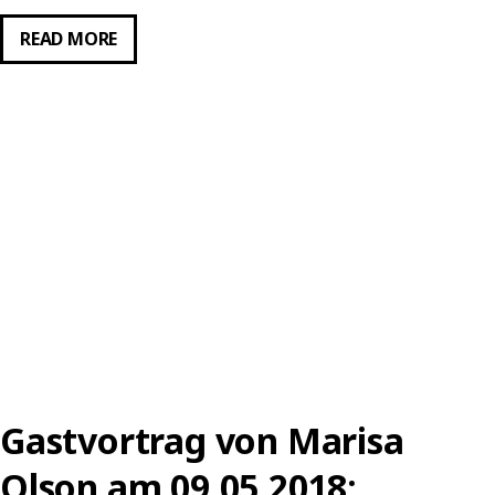
METHODS
READ MORE
OF
ARTS:
INTERVIEW
MIT
MARISA
OLSON
Gastvortrag von Marisa
Olson am 09.05.2018: