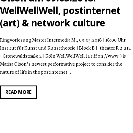
WellWellWell, postinternet
(art) & network culture
Ringvorlesung Master Intermedia Mi, 09.05.2018 | 18:00 Uhr
Institut für Kunst und Kunsttheorie | Block B | .theater R 2.212
| Gronewaldstraße 2 | Köln WellWellWell (a riff on //www.) is
Marisa Olson’s newest performative project to consider the
nature of life in the postinternet …
GASTVORTRAG
READ MORE
VON
MARISA
OLSON
AM
09.05.2018: