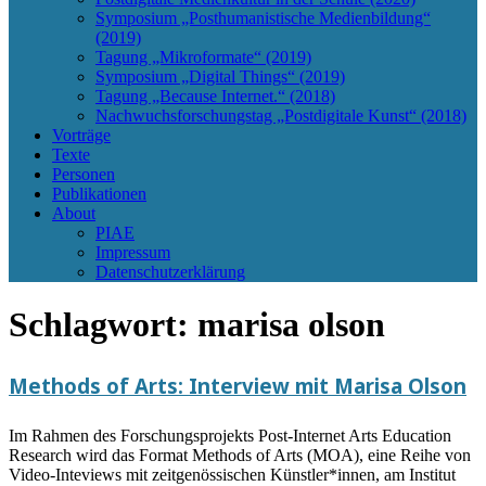
Symposium „Posthumanistische Medienbildung“
(2019)
Tagung „Mikroformate“ (2019)
Symposium „Digital Things“ (2019)
Tagung „Because Internet.“ (2018)
Nachwuchsforschungstag „Postdigitale Kunst“ (2018)
Vorträge
Texte
Personen
Publikationen
About
PIAE
Impressum
Datenschutzerklärung
Schlagwort:
marisa olson
Methods of Arts: Interview mit Marisa Olson
Im Rahmen des Forschungsprojekts Post-Internet Arts Education
Research wird das Format Methods of Arts (MOA), eine Reihe von
Video-Inteviews mit zeitgenössischen Künstler*innen, am Institut