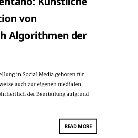
entano: Künstliche
tion von
h Algorithmen der
llung in Social Media gehören für
weise auch zur eigenen medialen
hrheitlich der Beurteilung aufgrund
GASTVORTRAG
READ MORE
VON