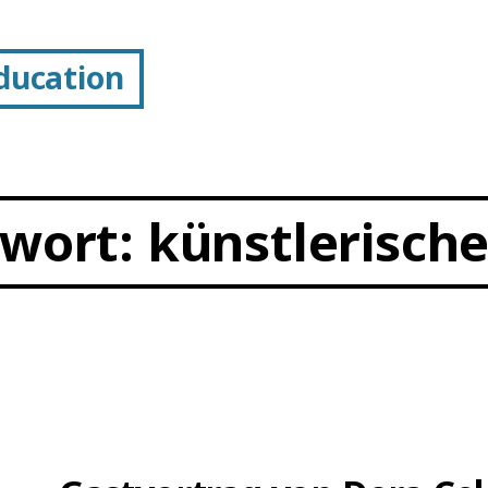
Education
gwort:
künstlerische