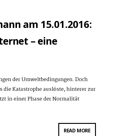
ELLEN
WAGNER
mann am 15.01.2016:
AM
09.12.2017:
ernet – eine
FISHING
FOR
CONTROVERSY.
»NEW
rungen der Umweltbedingungen. Doch
EELAM«
s die Katastrophe auslöste, hinterer zur
ALS
tzt in einer Phase der Normalität
»CRITICAL
TROLL«
VOR
VORTRAG
READ MORE
DEM