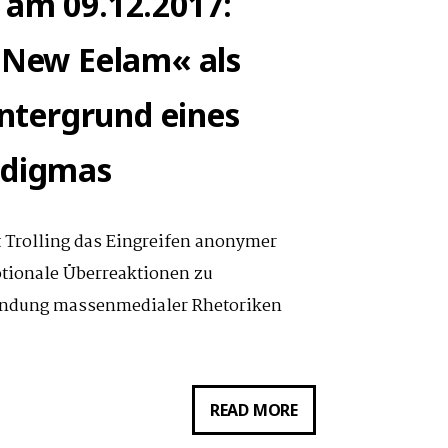
 am 09.12.2017:
 »New Eelam« als
intergrund eines
adigmas
t Trolling das Eingreifen anonymer
otionale Überreaktionen zu
wendung massenmedialer Rhetoriken
VORTRAG
READ MORE
VON