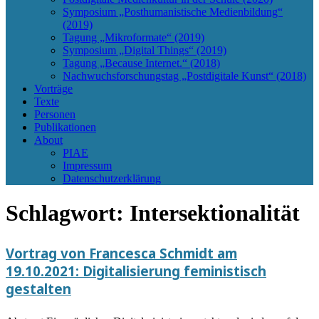
Symposium „Posthumanistische Medienbildung“
(2019)
Tagung „Mikroformate“ (2019)
Symposium „Digital Things“ (2019)
Tagung „Because Internet.“ (2018)
Nachwuchsforschungstag „Postdigitale Kunst“ (2018)
Vorträge
Texte
Personen
Publikationen
About
PIAE
Impressum
Datenschutzerklärung
Schlagwort:
Intersektionalität
Vortrag von Francesca Schmidt am
19.10.2021: Digitalisierung feministisch
gestalten