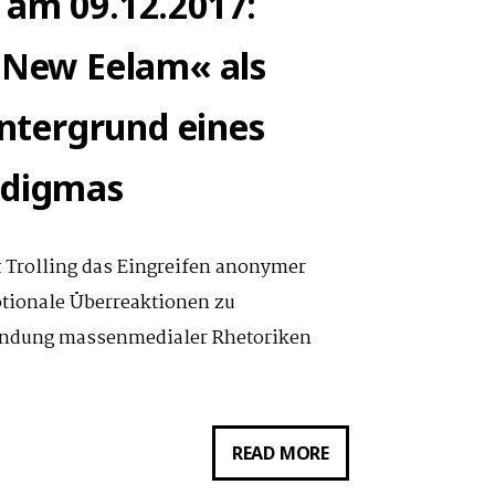
 am 09.12.2017:
 »New Eelam« als
intergrund eines
adigmas
t Trolling das Eingreifen anonymer
otionale Überreaktionen zu
wendung massenmedialer Rhetoriken
VORTRAG
READ MORE
VON