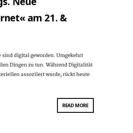
gs. Neue
ernet« am 21. &
e sind digital geworden. Umgekehrt
llen Dingen zu tun. Während Digitalität
riellen assoziiert wurde, rückt heute
SYMPOSIUM
READ MORE
»DIGITAL
THINGS.