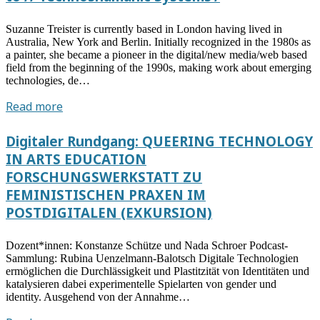
Suzanne Treister is currently based in London having lived in
Australia, New York and Berlin. Initially recognized in the 1980s as
a painter, she became a pioneer in the digital/new media/web based
field from the beginning of the 1990s, making work about emerging
technologies, de…
Vortrag
Read more
von
Suzanne
Digitaler Rundgang: QUEERING TECHNOLOGY
Treister
IN ARTS EDUCATION
am
FORSCHUNGSWERKSTATT ZU
15.04.2021:
FEMINISTISCHEN PRAXEN IM
/Hypothetical
POSTDIGITALEN (EXKURSION)
Futures:
From
Dozent*innen: Konstanze Schütze und Nada Schroer Podcast-
//’HEXEN
Sammlung: Rubina Uenzelmann-Balotsch Digitale Technologien
2039//‘
ermöglichen die Durchlässigkeit und Plastitzität von Identitäten und
to
katalysieren dabei experimentelle Spielarten von gender und
//’Technoshamanic
identity. Ausgehend von der Annahme…
Systems’/