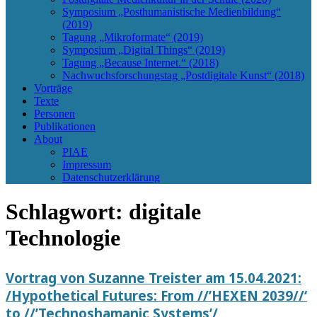
Symposium „Posthumanistische Medienbildung“
(2019)
Tagung „Mikroformate“ (2019)
Symposium „Digital Things“ (2019)
Tagung „Because Internet.“ (2018)
Nachwuchsforschungstag „Postdigitale Kunst“ (2018)
Vorträge
Texte
Personen
Publikationen
About
PIAE
Impressum
Datenschutzerklärung
Schlagwort:
digitale
Technologie
Vortrag von Suzanne Treister am 15.04.2021:
/Hypothetical Futures: From //’HEXEN 2039//‘
to //’Technoshamanic Systems’/