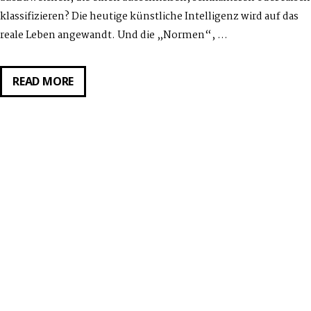
klassifizieren? Die heutige künstliche Intelligenz wird auf das
reale Leben angewandt. Und die „Normen“, …
POETIC
READ MORE
VIDEO
TALK:
NAKEEMA
STEFFLBAUER
&
NUSHIN
YAZDANI:
FUTURE
TENSE.
AI
FROM
THE