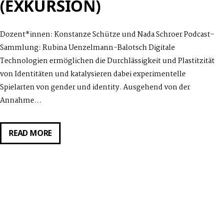
(EXKURSION)
Dozent*innen: Konstanze Schütze und Nada Schroer Podcast-
Sammlung: Rubina Uenzelmann-Balotsch Digitale
Technologien ermöglichen die Durchlässigkeit und Plastitzität
von Identitäten und katalysieren dabei experimentelle
Spielarten von gender und identity. Ausgehend von der
Annahme…
DIGITALER
READ MORE
RUNDGANG:
QUEERING
TECHNOLOGY
IN
ARTS
EDUCATION