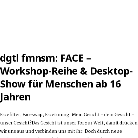
FORSCHUNGSWERKSTATT
ZU
FEMINISTISCHEN
PRAXEN
IM
POSTDIGITALEN
(EXKURSION)
dgtl fmnsm: FACE –
Workshop-Reihe & Desktop-
Show für Menschen ab 16
Jahren
Facefilter, Faceswap, Facetuning. Mein Gesicht = dein Gesicht =
unser Gesicht?Das Gesicht ist unser Tor zur Welt, damit drücken
wir uns aus und verbinden uns mit ihr. Doch durch neue