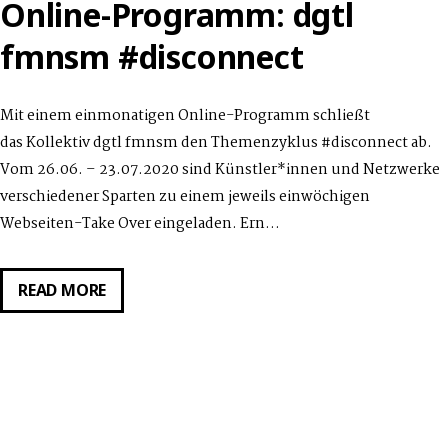
JAHREN
Online-Programm: dgtl
fmnsm #disconnect
Mit einem einmonatigen Online-Programm schließt
das Kollektiv dgtl fmnsm den Themenzyklus #disconnect ab.
Vom 26.06. – 23.07.2020 sind Künstler*innen und Netzwerke
verschiedener Sparten zu einem jeweils einwöchigen
Webseiten-Take Over eingeladen. Ern…
ONLINE-
READ MORE
PROGRAMM:
DGTL
FMNSM
#DISCONNECT