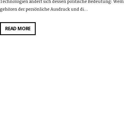
Technologien ändert sich dessen politische Bedeutung: Wem
gehören der persönliche Ausdruck und di…
DGTL
READ MORE
FMNSM:
FACE
–
WORKSHOP-
REIHE
&
DESKTOP-
SHOW
FÜR
MENSCHEN
AB
16