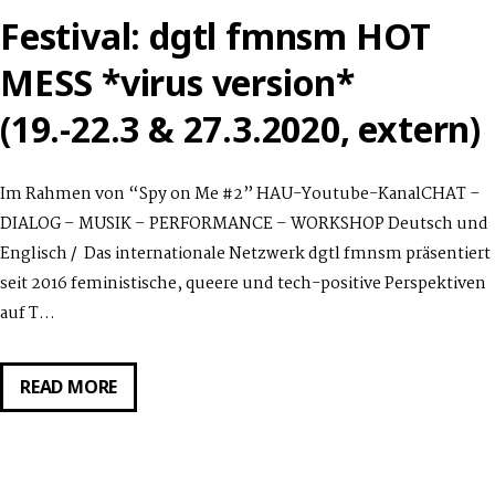
MARGINS
Festival: dgtl fmnsm HOT
MESS *virus version*
(19.-22.3 & 27.3.2020, extern)
Im Rahmen von “Spy on Me #2” HAU-Youtube-KanalCHAT –
DIALOG – MUSIK – PERFORMANCE – WORKSHOP Deutsch und
Englisch / Das internationale Netzwerk dgtl fmnsm präsentiert
seit 2016 feministische, queere und tech-positive Perspektiven
auf T…
FESTIVAL:
READ MORE
DGTL
FMNSM
HOT