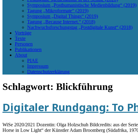
Symposium „Posthumanistische Medienbildung“ (2019)
Tagung „Mikroformate“ (2019)
Symposium „Digital Things“ (2019)
Tagung „Because Internet.“ (2018)
Nachwuchsforschungstag „Postdigitale Kunst“ (2018)
Vorträge
Texte
Personen
Publikationen
About
PIAE
Impressum
Datenschutzerklärung
Schlagwort:
Blickführung
Digitaler Rundgang: To Ph
WiSe 2020/2021 Dozentin: Olga Holzschuh Bildcredits: aus der Seri
Horse in Low Light“ der Künstler Adam Broomberg (Südafrika, 19