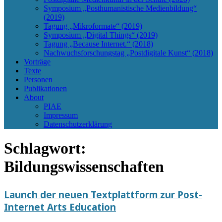
Symposium „Posthumanistische Medienbildung“
(2019)
Tagung „Mikroformate“ (2019)
Symposium „Digital Things“ (2019)
Tagung „Because Internet.“ (2018)
Nachwuchsforschungstag „Postdigitale Kunst“ (2018)
Vorträge
Texte
Personen
Publikationen
About
PIAE
Impressum
Datenschutzerklärung
Schlagwort:
Bildungswissenschaften
Launch der neuen Textplattform zur Post-
Internet Arts Education