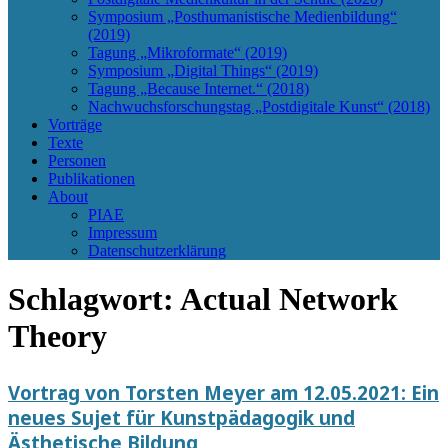
Symposium „Posthumanistische Medienbildung“
(2019)
Tagung „Mikroformate“ (2019)
Symposium „Digital Things“ (2019)
Tagung „Because Internet.“ (2018)
Nachwuchsforschungstag „Postdigitale Kunst“ (2018)
Vorträge
Texte
Personen
Publikationen
About
PIAE
Impressum
Datenschutzerklärung
Schlagwort:
Actual Network
Theory
Vortrag von Torsten Meyer am 12.05.2021: Ein
neues Sujet für Kunstpädagogik und
Ästhetische Bildung