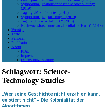
Symposium „Posthumanistische Medienbildung“
(2019)
Tagung „Mikroformate“ (2019)
Symposium „Digital Things“ (2019)
Tagung „Because Internet.“ (2018)
Nachwuchsforschungstag „Postdigitale Kunst“ (2018)
Vorträge
Texte
Personen
Publikationen
About
PIAE
Impressum
Datenschutzerklärung
Schlagwort:
Science-
Technology Studies
„Wer seine Geschichte nicht erzählen kann,
existiert nicht“ – Die Kolonialität der
Algorithmen