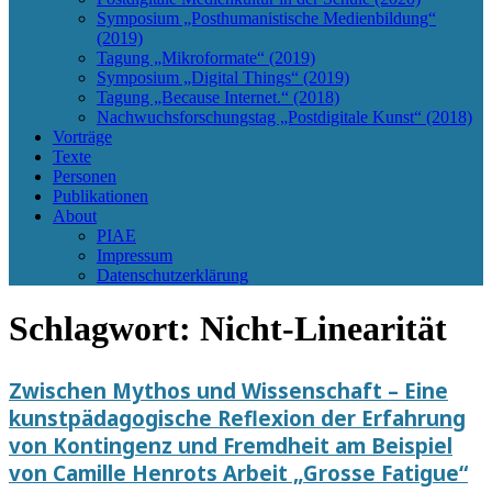
Symposium „Posthumanistische Medienbildung“
(2019)
Tagung „Mikroformate“ (2019)
Symposium „Digital Things“ (2019)
Tagung „Because Internet.“ (2018)
Nachwuchsforschungstag „Postdigitale Kunst“ (2018)
Vorträge
Texte
Personen
Publikationen
About
PIAE
Impressum
Datenschutzerklärung
Schlagwort:
Nicht-Linearität
Zwischen Mythos und Wissenschaft – Eine
kunstpädagogische Reflexion der Erfahrung
von Kontingenz und Fremdheit am Beispiel
von Camille Henrots Arbeit „Grosse Fatigue“