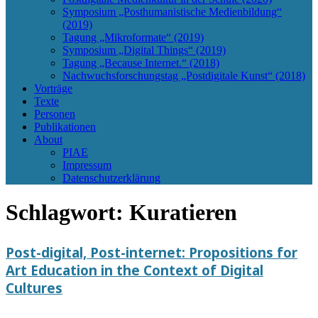
Symposium „Posthumanistische Medienbildung“
(2019)
Tagung „Mikroformate“ (2019)
Symposium „Digital Things“ (2019)
Tagung „Because Internet.“ (2018)
Nachwuchsforschungstag „Postdigitale Kunst“ (2018)
Vorträge
Texte
Personen
Publikationen
About
PIAE
Impressum
Datenschutzerklärung
Schlagwort:
Kuratieren
Post-digital, Post-internet: Propositions for
Art Education in the Context of Digital
Cultures