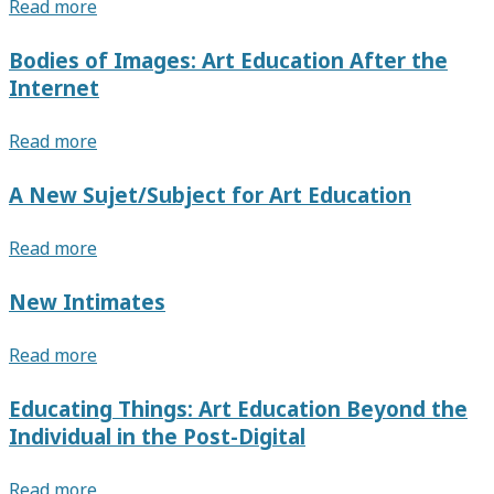
Post-
Read more
digital,
Post-
Bodies of Images: Art Education After the
internet:
Internet
Propositions
for
Bodies
Read more
Art
of
Education
Images:
A New Sujet/Subject for Art Education
in
Art
the
Education
A
Read more
Context
After
New
of
the
Sujet/Subject
Digital
New Intimates
Internet
for
Cultures
Art
New
Read more
Education
Intimates
Educating Things: Art Education Beyond the
Individual in the Post-Digital
Educating
Read more