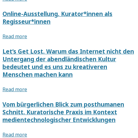
Things:
Art
Online-Ausstellung. Kurator*innen als
Education
Regisseur*innen
Beyond
the
Online-
Read more
Individual
Ausstellung.
in
Kurator*innen
Let’s Get Lost. Warum das Internet nicht den
the
als
Untergang der abendländischen Kultur
Post-
Regisseur*innen
bedeutet und es uns zu kreativeren
Digital
Menschen machen kann
Let’s
Read more
Get
Lost.
Vom bürgerlichen Blick zum posthumanen
Warum
Schnitt. Kuratorische Praxis im Kontext
das
medientechnologischer Entwicklungen
Internet
nicht
Vom
Read more
den