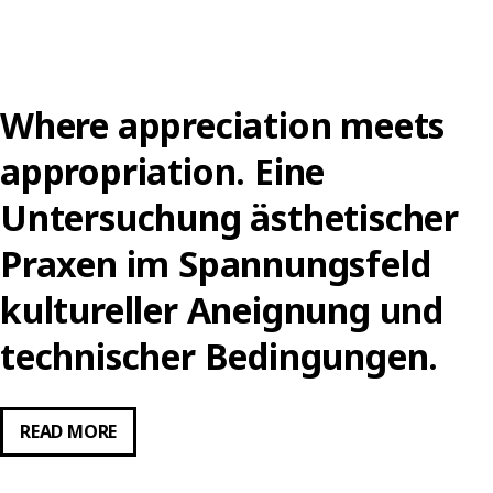
UND
WISSENSCHAFT
–
EINE
Where appreciation meets
KUNSTPÄDAGOGISCHE
REFLEXION
appropriation. Eine
DER
Untersuchung ästhetischer
ERFAHRUNG
VON
Praxen im Spannungsfeld
KONTINGENZ
kultureller Aneignung und
UND
FREMDHEIT
technischer Bedingungen.
AM
BEISPIEL
VON
WHERE
READ MORE
CAMILLE
APPRECIATION
HENROTS
MEETS