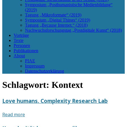
Symposium „Posthumanistische Medienbildung“
(2019)
Tagung „Mikroformate“ (2019)
Symposium „Digital Things“ (2019)
Tagung „Because Internet.“ (2018)
Nachwuchsforschungstag „Postdigitale Kunst“ (2018)
Vorträge
Texte
Personen
Publikationen
About
PIAE
Impressum
Datenschutzerklärung
Schlagwort:
Kontext
Love humans. Complexity Research Lab
Love
Read more
humans.
Complexity